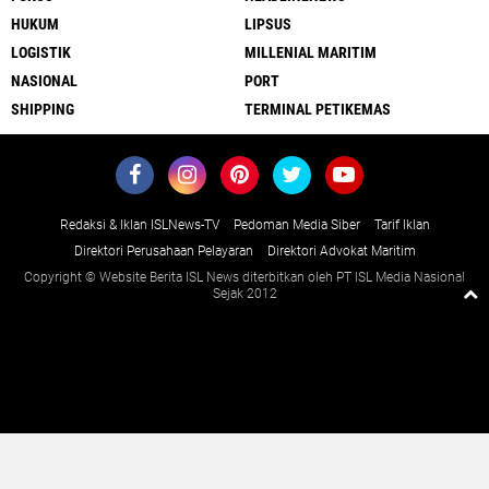
HUKUM
LIPSUS
LOGISTIK
MILLENIAL MARITIM
NASIONAL
PORT
SHIPPING
TERMINAL PETIKEMAS
Redaksi & Iklan ISLNews-TV
Pedoman Media Siber
Tarif Iklan
Direktori Perusahaan Pelayaran
Direktori Advokat Maritim
Copyright © Website Berita ISL News diterbitkan oleh PT ISL Media Nasional
Sejak 2012