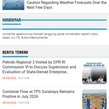
Caution Regarding Weather Forecasts Over the
Next Few Days
KOMENTAR
Komentar sepenuhnya menjadi tanggung jawab komentator seperti diatur
dalam UU ITE. #JernihBerkomentar
BERITA TERKINI
Pelindo Regional 3 Visited by DPR RI
Commission VI to Discuss Supervision and
Evaluation of State-Owned Enterprise
Performance
09/08/2026,
13:07 WIB
Container Flow at TPS Surabaya Remains
Positive in July 2026
08/08/2026,
13:53 WIB