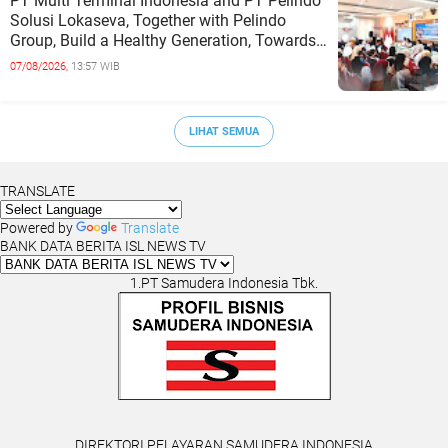
PT Multi Terminal Indonesia and PT Pelindo
Solusi Lokaseva, Together with Pelindo
Group, Build a Healthy Generation, Towards
a Golden Indonesia
07/08/2026,
13:57 WIB
LIHAT SEMUA
TRANSLATE
Powered by
Translate
BANK DATA BERITA ISL NEWS TV
1.PT Samudera Indonesia Tbk.
DIREKTORI PELAYARAN SAMUDERA INDONESIA