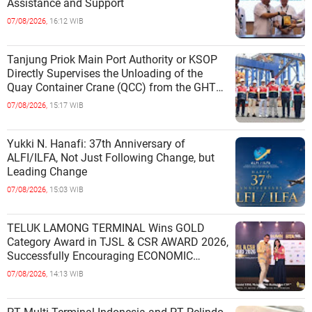
Assistance and Support
07/08/2026,
16:12 WIB
Tanjung Priok Main Port Authority or KSOP
Directly Supervises the Unloading of the
Quay Container Crane (QCC) from the GHT
Marimas Ship at the North J
07/08/2026,
15:17 WIB
Yukki N. Hanafi: 37th Anniversary of
ALFI/ILFA, Not Just Following Change, but
Leading Change
07/08/2026,
15:03 WIB
TELUK LAMONG TERMINAL Wins GOLD
Category Award in TJSL & CSR AWARD 2026,
Successfully Encouraging ECONOMIC
INDEPENDENCE OF COASTAL
07/08/2026,
14:13 WIB
COMMUNITIES