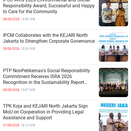
Responsibility Award, Successful and Happy
to Care for the Community
08/08/2026,
13:29 WIB
IPCM Collaborates with the KEJARI North
Jakarta to Strengthen Corporate Governance
08/08/2026,
13:24 WIB
PTP NonPetikemas's Social Responsibility
Commitment Receives ISRA 2026
Recognition in the Sustainability Report
Category
08/08/2026,
13:07 WIB
TPK Koja and KEJARI North Jakarta Sign
MoU on Cooperation in Providing Legal
Assistance and Support
07/08/2026,
16:12 WIB