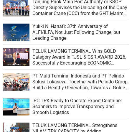
Tanjung Priok Main Port Authority or KSOP
Directly Supervises the Unloading of the Quay
Container Crane (QCC) from the GHT Marimas
Ship at the North JICT Pier
Yukki N. Hanafi: 37th Anniversary of
ALFI/ILFA, Not Just Following Change, but
Leading Change
TELUK LAMONG TERMINAL Wins GOLD
Category Award in TJSL & CSR AWARD 2026,
Successfully Encouraging ECONOMIC
INDEPENDENCE OF COASTAL COMMUNITIES
PT Multi Terminal Indonesia and PT Pelindo
Solusi Lokaseva, Together with Pelindo Group,
Build a Healthy Generation, Towards a Golden
Indonesia
IPC TPK Ready to Operate Export Container
Scanners to Improve Transparency and
Smooth Logistics
TELUK LAMONG TERMINAL Strengthens
NILAM TPK CAPACITY by Adding