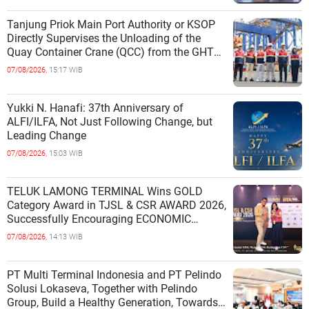
Tanjung Priok Main Port Authority or KSOP
Directly Supervises the Unloading of the
Quay Container Crane (QCC) from the GHT
Marimas Ship at the North J
07/08/2026,
15:17 WIB
Yukki N. Hanafi: 37th Anniversary of
ALFI/ILFA, Not Just Following Change, but
Leading Change
07/08/2026,
15:03 WIB
TELUK LAMONG TERMINAL Wins GOLD
Category Award in TJSL & CSR AWARD 2026,
Successfully Encouraging ECONOMIC
INDEPENDENCE OF COASTAL
07/08/2026,
14:13 WIB
COMMUNITIES
PT Multi Terminal Indonesia and PT Pelindo
Solusi Lokaseva, Together with Pelindo
Group, Build a Healthy Generation, Towards