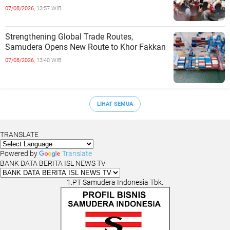
a Golden Indonesia
07/08/2026,
13:57 WIB
Strengthening Global Trade Routes,
Samudera Opens New Route to Khor Fakkan
07/08/2026,
13:40 WIB
LIHAT SEMUA
TRANSLATE
Powered by
Translate
BANK DATA BERITA ISL NEWS TV
1.PT Samudera Indonesia Tbk.