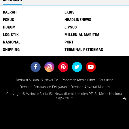
DAERAH
EKBIS
FOKUS
HEADLINENEWS
HUKUM
LIPSUS
LOGISTIK
MILLENIAL MARITIM
NASIONAL
PORT
SHIPPING
TERMINAL PETIKEMAS
Redaksi & Iklan ISLNews-TV
Pedoman Media Siber
Tarif Iklan
Direktori Perusahaan Pelayaran
Direktori Advokat Maritim
Copyright © Website Berita ISL News diterbitkan oleh PT ISL Media Nasional
Sejak 2012