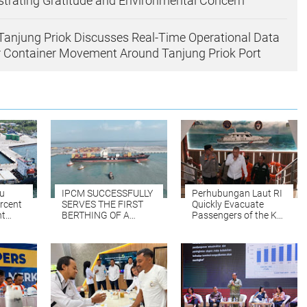
strating Gratitude and Environmental Concern
njung Priok Discusses Real-Time Operational Data
or Container Movement Around Tanjung Priok Port
lu
IPCM SUCCESSFULLY
Perhubungan Laut RI
rcent
SERVES THE FIRST
Quickly Evacuate
ht
BERTHING OF A
Passengers of the KM
ning
PANAMAX-SIZED
Mutiara Sentosa II,
e
SHIP AT PATIMBAN
Which Burned in the
omy
PORT
Java Sea