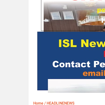
Home
/
HEADLINENEWS