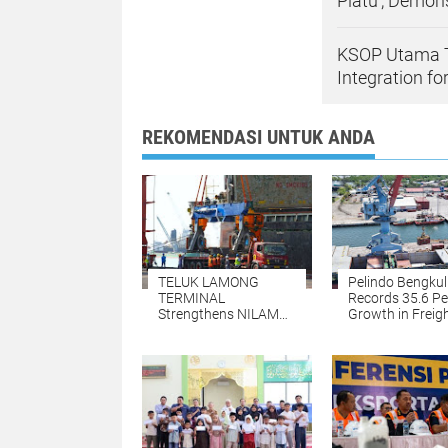
Piatu', Demon
KSOP Utama Ta
Integration f
REKOMENDASI UNTUK ANDA
TELUK LAMONG
Pelindo Bengku
TERMINAL
Records 35.6 Pe
Strengthens NILAM
Growth in Freig
TPK CAPACITY by
Flow, Strengthe
Adding
Ports' Role in th
Environmentally
Regional Econ
Friendly E-RTGs