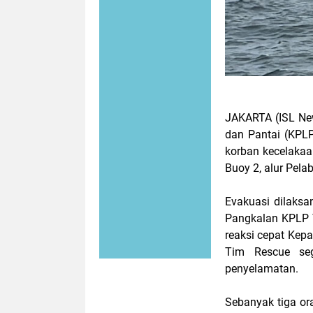
JAKARTA (ISL New
dan Pantai (KPLP
korban kecelakaa
Buoy 2, alur Pela
Evakuasi dilaks
Pangkalan KPLP T
reaksi cepat Kep
Tim Rescue seg
penyelamatan.
Sebanyak tiga or