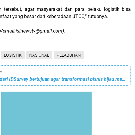
n tersebut, agar masyarakat dan para pelaku logistik bisa
aat yang besar dari keberadaan JTCC,” tutupnya.
s/email:islnewstv@gmail.com).
LOGISTIK
NASIONAL
PELABUHAN
:
EcoFramework dari IDSurvey bertujuan agar transformasi bisnis hijau menjadi lebih terstruktur, terukur, dan berdampak nyata