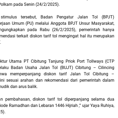
Polkam pada Senin (24/2/2025).
i stimulus tersebut, Badan Pengatur Jalan Tol (BPJT)
erjaan Umum (PU) melalui Anggota BPJT Unsur Masyarakat,
ngungkapkan pada Rabu (26/2/2025), pemerintah hanya
endasi terkait diskon tarif tol mengingat hal itu merupakan
T.
ektur Utama PT Cibitung Tanjung Priok Port Tollways (CTP
elaku Badan Usaha Jalan Tol (BUJT) Cibitung – Cilincing
hwa memperpanjang diskon tarif Jalan Tol Cibitung –
 ini sesuai arahan dan rekomendasi dari pemerintah dalam
udik dan arus balik.
kan pembahasan, diskon tarif tol diperpanjang selama dua
iode Ramadhan dan Lebaran 1446 Hijriah ,” ujar Yaya Ruhiya,
5).