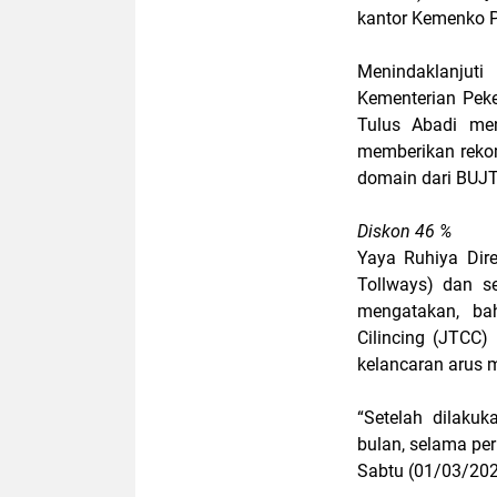
kantor Kemenko 
Menindaklanjut
Kementerian Pek
Tulus Abadi me
memberikan rekom
domain dari BUJ
Diskon 46 %
Yaya Ruhiya Dir
Tollways) dan s
mengatakan, ba
Cilincing (JTCC)
kelancaran arus m
“Setelah dilaku
bulan, selama per
Sabtu (01/03/202