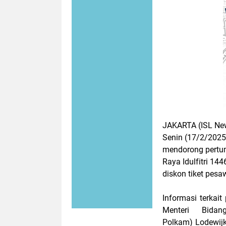
JAKARTA (ISL New
Senin (17/2/202
mendorong pertu
Raya Idulfitri 144
diskon tiket pesa
Informasi terkait
Menteri Bida
Polkam) Lodewijk 