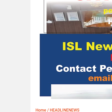
Home
/
HEADLINENEWS