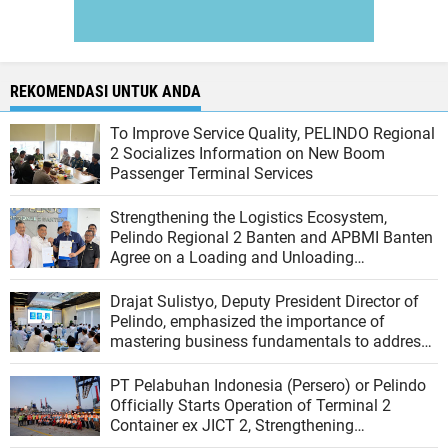
REKOMENDASI UNTUK ANDA
To Improve Service Quality, PELINDO Regional
2 Socializes Information on New Boom
Passenger Terminal Services
Strengthening the Logistics Ecosystem,
Pelindo Regional 2 Banten and APBMI Banten
Agree on a Loading and Unloading
Cooperation at Ciwandan Port
Drajat Sulistyo, Deputy President Director of
Pelindo, emphasized the importance of
mastering business fundamentals to address
the dynamics of the port industry
PT Pelabuhan Indonesia (Persero) or Pelindo
Officially Starts Operation of Terminal 2
Container ex JICT 2, Strengthening
Productivity of Tanjung Priok Port