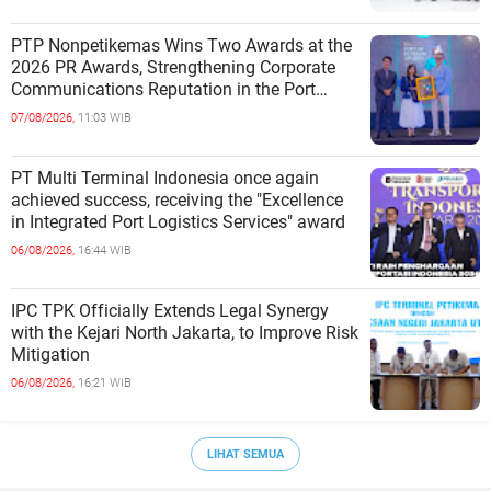
PTP Nonpetikemas Wins Two Awards at the
2026 PR Awards, Strengthening Corporate
Communications Reputation in the Port
Sector
07/08/2026,
11:03 WIB
PT Multi Terminal Indonesia once again
achieved success, receiving the "Excellence
in Integrated Port Logistics Services" award
06/08/2026,
16:44 WIB
IPC TPK Officially Extends Legal Synergy
with the Kejari North Jakarta, to Improve Risk
Mitigation
06/08/2026,
16:21 WIB
LIHAT SEMUA