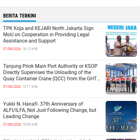
BERITA TERKINI
TPK Koja and KEJARI North Jakarta Sign
MoU on Cooperation in Providing Legal
Assistance and Support
07/08/2026,
16:12 WIB
Tanjung Priok Main Port Authority or KSOP
Directly Supervises the Unloading of the
Quay Container Crane (QCC) from the GHT
Marimas Ship at the North J
07/08/2026,
15:17 WIB
Yukki N. Hanafi: 37th Anniversary of
ALFI/ILFA, Not Just Following Change, but
Leading Change
07/08/2026,
15:03 WIB