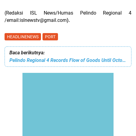
(Redaksi ISL News/Humas Pelindo Regional 4
/email:
islnewstv@gmail.com
).
HEADLINENEWS
PORT
Baca berikutnya:
Pelindo Regional 4 Records Flow of Goods Until October 2024 Reaching 64,043,679 Tons/M3 or Growing 80%