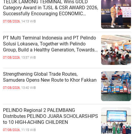
TELUK LAMONG TERMINAL Wins GOLD
Category Award in TJSL & CSR AWARD 2026,
Successfully Encouraging ECONOMIC
INDEPENDENCE OF COASTAL
07/08/2026,
14:13 WIB
COMMUNITIES
PT Multi Terminal Indonesia and PT Pelindo
Solusi Lokaseva, Together with Pelindo
Group, Build a Healthy Generation, Towards
a Golden Indonesia
07/08/2026,
13:57 WIB
Strengthening Global Trade Routes,
Samudera Opens New Route to Khor Fakkan
07/08/2026,
13:40 WIB
PELINDO Regional 2 PALEMBANG
Distributes PELINDO JUARA SCHOLARSHIPS
to 10 HIGH-ACHING CHILDREN
07/08/2026,
11:15 WIB