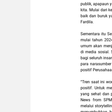
publik, apapaun 
kita. Mulai dari 
baik dan buruk ya
Fardila.
Sementara itu Se
mulai tahun 202
umum akan menja
di media sosial
bagi seluruh ins
para narasumber
positif Perusahaa
“Tren saat ini w
positif. Untuk 
yang sehat dan 
News from SPMT
melalui storytel
menumbuhkan bud