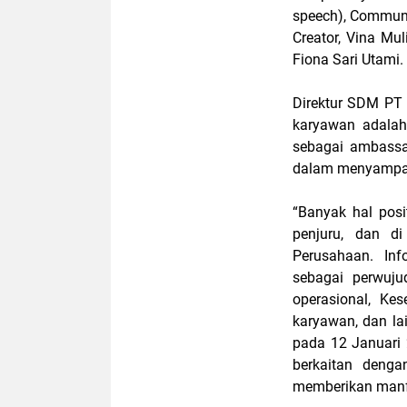
speech), Communic
Creator, Vina Mul
Fiona Sari Utami.
Direktur SDM PT 
karyawan adalah
sebagai ambassa
dalam menyampai
“Banyak hal pos
penjuru, dan d
Perusahaan. Inf
sebagai perwuj
operasional, Kes
karyawan, dan la
pada 12 Januari
berkaitan deng
memberikan manfaa