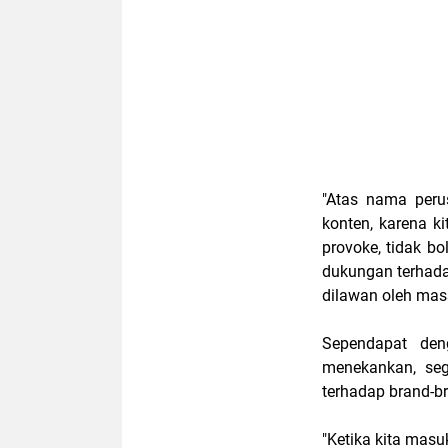
"Atas nama peru
konten, karena k
provoke, tidak b
dukungan terhada
dilawan oleh mass
Sependapat deng
menekankan, seg
terhadap brand-b
"Ketika kita masu