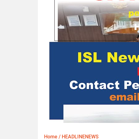
Home
/
HEADLINENEWS