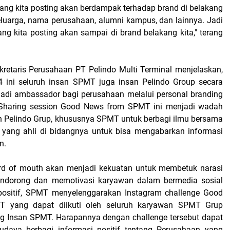
yang kita posting akan berdampak terhadap brand di belakang
keluarga, nama perusahaan, alumni kampus, dan lainnya. Jadi
ng kita posting akan sampai di brand belakang kita," terang
kretaris Perusahaan PT Pelindo Multi Terminal menjelaskan,
4 ini seluruh insan SPMT juga insan Pelindo Group secara
di ambassador bagi perusahaan melalui personal branding
. Sharing session Good News from SPMT ini menjadi wadah
an Pelindo Grup, khususnya SPMT untuk berbagi ilmu bersama
 yang ahli di bidangnya untuk bisa mengabarkan informasi
n.
ord of mouth akan menjadi kekuatan untuk membetuk narasi
mendorong dan memotivasi karyawan dalam bermedia sosial
positif, SPMT menyelenggarakan Instagram challenge Good
 yang dapat diikuti oleh seluruh karyawan SPMT Grup
ling Insan SPMT. Harapannya dengan challenge tersebut dapat
aya berbagi informasi positif tentang Perusahaan yang