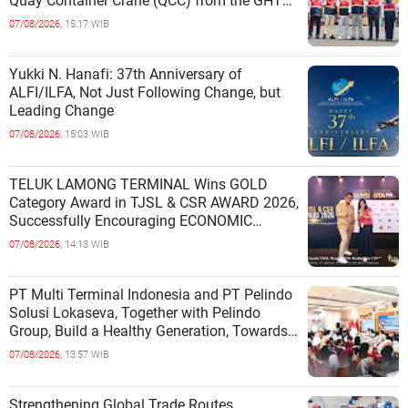
Quay Container Crane (QCC) from the GHT
Marimas Ship at the North J
07/08/2026,
15:17 WIB
Yukki N. Hanafi: 37th Anniversary of
ALFI/ILFA, Not Just Following Change, but
Leading Change
07/08/2026,
15:03 WIB
TELUK LAMONG TERMINAL Wins GOLD
Category Award in TJSL & CSR AWARD 2026,
Successfully Encouraging ECONOMIC
INDEPENDENCE OF COASTAL
07/08/2026,
14:13 WIB
COMMUNITIES
PT Multi Terminal Indonesia and PT Pelindo
Solusi Lokaseva, Together with Pelindo
Group, Build a Healthy Generation, Towards
a Golden Indonesia
07/08/2026,
13:57 WIB
Strengthening Global Trade Routes,