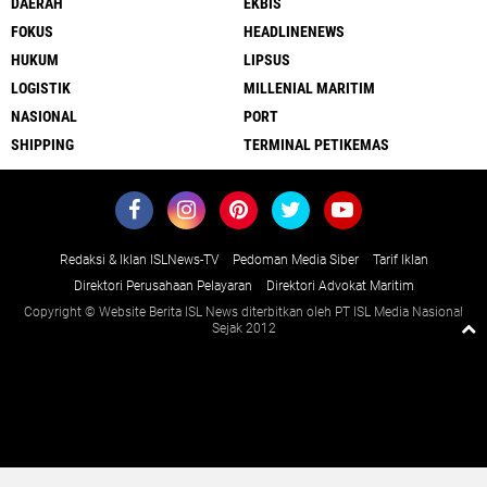
DAERAH
EKBIS
FOKUS
HEADLINENEWS
HUKUM
LIPSUS
LOGISTIK
MILLENIAL MARITIM
NASIONAL
PORT
SHIPPING
TERMINAL PETIKEMAS
Redaksi & Iklan ISLNews-TV
Pedoman Media Siber
Tarif Iklan
Direktori Perusahaan Pelayaran
Direktori Advokat Maritim
Copyright © Website Berita ISL News diterbitkan oleh PT ISL Media Nasional
Sejak 2012