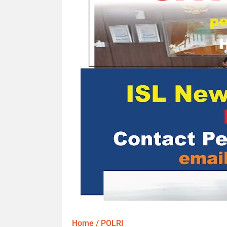
Home
/
POLRI