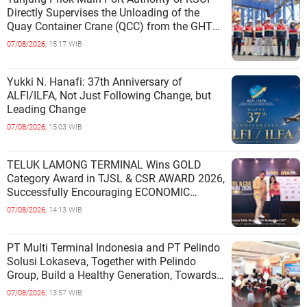
Directly Supervises the Unloading of the
Quay Container Crane (QCC) from the GHT
Marimas Ship at the North J
07/08/2026,
15:17 WIB
Yukki N. Hanafi: 37th Anniversary of
ALFI/ILFA, Not Just Following Change, but
Leading Change
07/08/2026,
15:03 WIB
TELUK LAMONG TERMINAL Wins GOLD
Category Award in TJSL & CSR AWARD 2026,
Successfully Encouraging ECONOMIC
INDEPENDENCE OF COASTAL
07/08/2026,
14:13 WIB
COMMUNITIES
PT Multi Terminal Indonesia and PT Pelindo
Solusi Lokaseva, Together with Pelindo
Group, Build a Healthy Generation, Towards
a Golden Indonesia
07/08/2026,
13:57 WIB