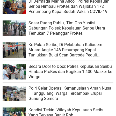
Di Dermaga Marina Ancol, Polres Kepulauan
Seribu Himbau ProKes dan Wajibkan 172
Penumpang Kapal Sudah Vaksin COVID-19
Sasar Ruang Publik, Tim Ops Yustisi
Gabungan Polsek Kepulauan Seribu Utara
Temukan 7 Pelanggar ProKes
Ke Pulau Seribu, Di Pelabuhan Kaliadem
Muara Angke 146 Penumpang Kapal
Tunjukkan Bukti Scan Barcode Peduli
Lindungi
Secara Door to Door, Polres Kepulauan Seribu
Himbau ProKes dan Bagikan 1.400 Masker ke
Warga
Polri Gelar Operasi Kemanusiaan Aman Nusa
II Tanggulangi Warga Terdampak Erupsi
Gunung Semeru
Kondisi Terkini Wilayah Kepulauan Seribu
Yang Terkena Banjir Rob