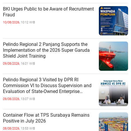
BKI Urges Public to be Aware of Recruitment
Fraud
10/08/2026,
10:12 WIB
Pelindo Regional 2 Panjang Supports the
Implementation of the 2026 Super Garuda
Shield Joint Training
09/08/2026,
16:01 WIB
Pelindo Regional 3 Visited by DPR RI
Commission VI to Discuss Supervision and
Evaluation of State-Owned Enterprise
Performance
09/08/2026,
13:07 WIB
Container Flow at TPS Surabaya Remains
Positive in July 2026
08/08/2026,
13:53 WIB