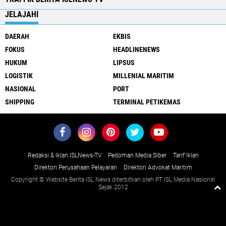
JELAJAHI
DAERAH
EKBIS
FOKUS
HEADLINENEWS
HUKUM
LIPSUS
LOGISTIK
MILLENIAL MARITIM
NASIONAL
PORT
SHIPPING
TERMINAL PETIKEMAS
Redaksi & Iklan ISLNews-TV
Pedoman Media Siber
Tarif Iklan
Direktori Perusahaan Pelayaran
Direktori Advokat Maritim
Copyright © Website Berita ISL News diterbitkan oleh PT ISL Media Nasional
Sejak 2012