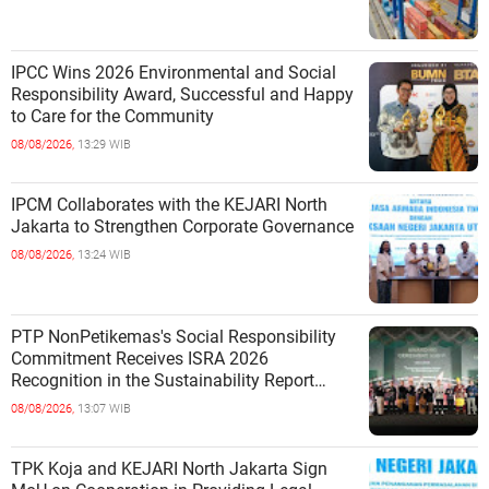
IPCC Wins 2026 Environmental and Social
Responsibility Award, Successful and Happy
to Care for the Community
08/08/2026,
13:29 WIB
IPCM Collaborates with the KEJARI North
Jakarta to Strengthen Corporate Governance
08/08/2026,
13:24 WIB
PTP NonPetikemas's Social Responsibility
Commitment Receives ISRA 2026
Recognition in the Sustainability Report
Category
08/08/2026,
13:07 WIB
TPK Koja and KEJARI North Jakarta Sign