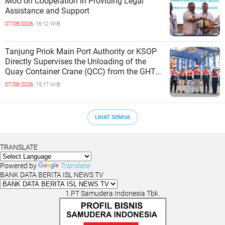
MoU on Cooperation in Providing Legal
Assistance and Support
07/08/2026,
16:12 WIB
Tanjung Priok Main Port Authority or KSOP
Directly Supervises the Unloading of the
Quay Container Crane (QCC) from the GHT
Marimas Ship at the North J
07/08/2026,
15:17 WIB
LIHAT SEMUA
TRANSLATE
Powered by
Translate
BANK DATA BERITA ISL NEWS TV
1.PT Samudera Indonesia Tbk.