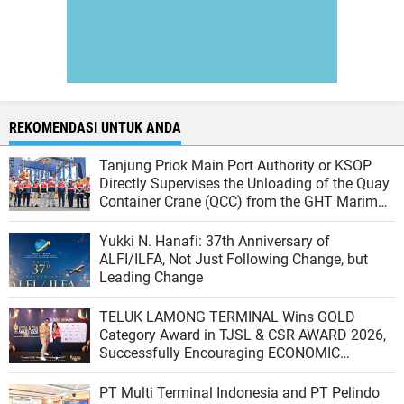
REKOMENDASI UNTUK ANDA
Tanjung Priok Main Port Authority or KSOP
Directly Supervises the Unloading of the Quay
Container Crane (QCC) from the GHT Marimas
Ship at the North JICT Pier
Yukki N. Hanafi: 37th Anniversary of
ALFI/ILFA, Not Just Following Change, but
Leading Change
TELUK LAMONG TERMINAL Wins GOLD
Category Award in TJSL & CSR AWARD 2026,
Successfully Encouraging ECONOMIC
INDEPENDENCE OF COASTAL COMMUNITIES
PT Multi Terminal Indonesia and PT Pelindo