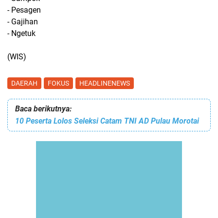
- Pesagen
- Gajihan
- Ngetuk
(WIS)
DAERAH
FOKUS
HEADLINENEWS
Baca berikutnya:
10 Peserta Lolos Seleksi Catam TNI AD Pulau Morotai