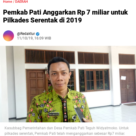
Home
/
DAERAH
Pemkab Pati Anggarkan Rp 7 miliar untuk
Pilkades Serentak di 2019
Redaktur
11/10/19, 16:09 WIB
Kasubbag Pemerintahan dan Desa Pemkab Pati Teguh Widyatmoko. Untuk
pilkades serentak, Pemkab Pati telah menganggarkan sebesar Rp7 miliar.