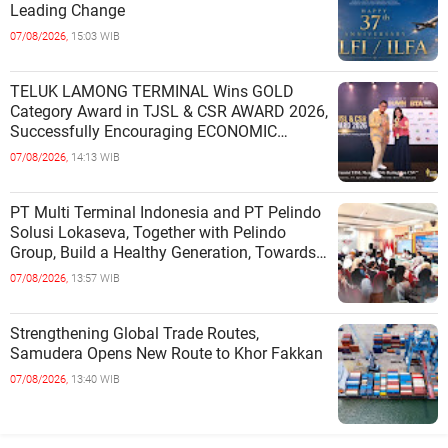
Leading Change
07/08/2026,
15:03 WIB
TELUK LAMONG TERMINAL Wins GOLD
Category Award in TJSL & CSR AWARD 2026,
Successfully Encouraging ECONOMIC
INDEPENDENCE OF COASTAL
07/08/2026,
14:13 WIB
COMMUNITIES
PT Multi Terminal Indonesia and PT Pelindo
Solusi Lokaseva, Together with Pelindo
Group, Build a Healthy Generation, Towards
a Golden Indonesia
07/08/2026,
13:57 WIB
Strengthening Global Trade Routes,
Samudera Opens New Route to Khor Fakkan
07/08/2026,
13:40 WIB