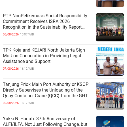
PTP NonPetikemas's Social Responsibility
Commitment Receives ISRA 2026
Recognition in the Sustainability Report
Category
08/08/2026,
13:07 WIB
TPK Koja and KEJARI North Jakarta Sign
MoU on Cooperation in Providing Legal
Assistance and Support
07/08/2026,
16:12 WIB
Tanjung Priok Main Port Authority or KSOP
Directly Supervises the Unloading of the
Quay Container Crane (QCC) from the GHT
Marimas Ship at the North J
07/08/2026,
15:17 WIB
Yukki N. Hanafi: 37th Anniversary of
ALFI/ILFA, Not Just Following Change, but