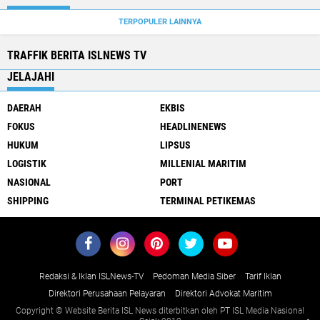
TERPOPULER LAINNYA
TRAFFIK BERITA ISLNEWS TV
JELAJAHI
DAERAH
EKBIS
FOKUS
HEADLINENEWS
HUKUM
LIPSUS
LOGISTIK
MILLENIAL MARITIM
NASIONAL
PORT
SHIPPING
TERMINAL PETIKEMAS
Redaksi & Iklan ISLNews-TV
Pedoman Media Siber
Tarif Iklan
Direktori Perusahaan Pelayaran
Direktori Advokat Maritim
Copyright © Website Berita ISL News diterbitkan oleh PT ISL Media Nasional