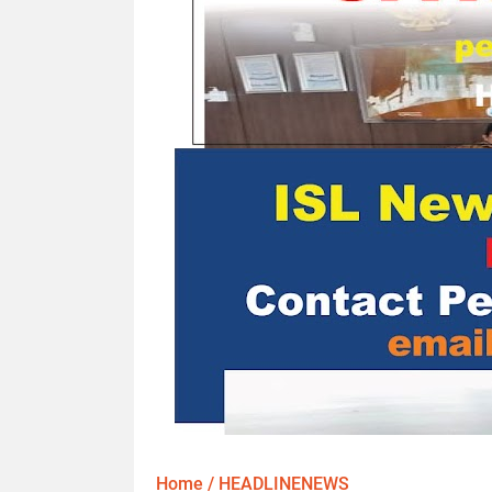
Home
/
HEADLINENEWS