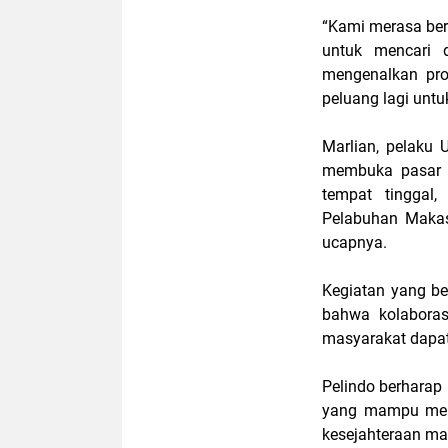
“Kami merasa bers
untuk mencari
mengenalkan pr
peluang lagi untuk
Marlian, pelaku
membuka pasar b
tempat tinggal
Pelabuhan Makass
ucapnya.
Kegiatan yang ber
bahwa kolaboras
masyarakat dapat
Pelindo berharap
yang mampu memp
kesejahteraan ma