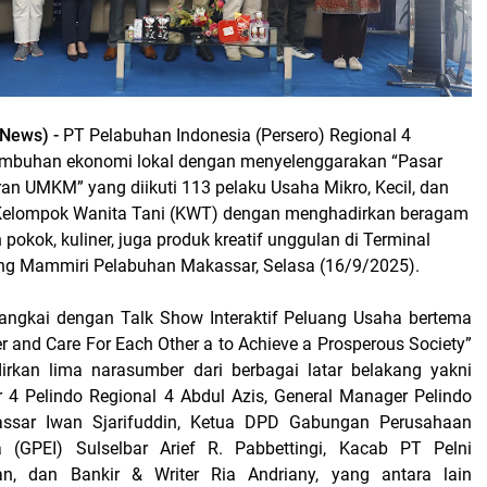
News) -
PT Pelabuhan Indonesia (Persero) Regional 4
mbuhan ekonomi lokal dengan menyelenggarakan “Pasar
n UMKM” yang diikuti 113 pelaku Usaha Mikro, Kecil, dan
Kelompok Wanita Tani (KWT) dengan menghadirkan beragam
pokok, kuliner, juga produk kreatif unggulan di Terminal
g Mammiri Pelabuhan Makassar, Selasa (16/9/2025).
irangkai dengan Talk Show Interaktif Peluang Usaha bertema
 and Care For Each Other a to Achieve a Prosperous Society”
rkan lima narasumber dari berbagai latar belakang yakni
or 4 Pelindo Regional 4 Abdul Azis, General Manager Pelindo
ssar Iwan Sjarifuddin, Ketua DPD Gabungan Perusahaan
a (GPEI) Sulselbar Arief R. Pabbettingi, Kacab PT Pelni
, dan Bankir & Writer Ria Andriany, yang antara lain