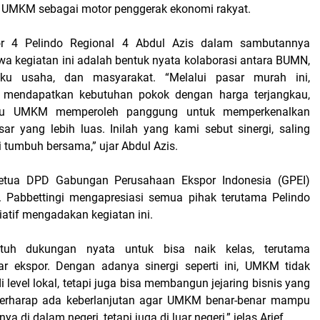
UMKM sebagai motor penggerak ekonomi rakyat.
tor 4 Pelindo Regional 4 Abdul Azis dalam sambutannya
 kegiatan ini adalah bentuk nyata kolaborasi antara BUMN,
aku usaha, dan masyarakat. “Melalui pasar murah ini,
 mendapatkan kebutuhan pokok dengan harga terjangkau,
aku UMKM memperoleh panggung untuk memperkenalkan
ar yang lebih luas. Inilah yang kami sebut sinergi, saling
tumbuh bersama,” ujar Abdul Azis.
etua DPD Gabungan Perusahaan Ekspor Indonesia (GPEI)
R. Pabbettingi mengapresiasi semua pihak terutama Pelindo
siatif mengadakan kegiatan ini.
uh dukungan nyata untuk bisa naik kelas, terutama
r ekspor. Dengan adanya sinergi seperti ini, UMKM tidak
i level lokal, tetapi juga bisa membangun jejaring bisnis yang
a berharap ada keberlanjutan agar UMKM benar-benar mampu
ya di dalam negeri, tetapi juga di luar negeri,” jelas Arief.