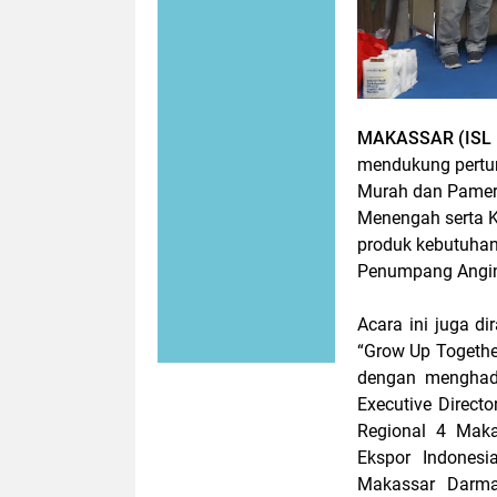
MAKASSAR (ISL 
mendukung pertu
Murah dan Pamera
Menengah serta 
produk kebutuhan 
Penumpang Angin
Acara ini juga d
“Grow Up Together
dengan menghadi
Executive Direct
Regional 4 Maka
Ekspor Indonesi
Makassar Darman