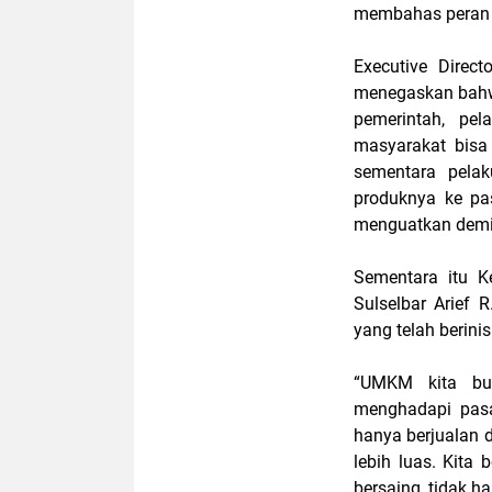
membahas peran 
Executive Direc
menegaskan bahwa
pemerintah, pel
masyarakat bisa
sementara pel
produknya ke pas
menguatkan demi 
Sementara itu K
Sulselbar Arief 
yang telah berini
“UMKM kita but
menghadapi pasa
hanya berjualan d
lebih luas. Kit
bersaing, tidak han