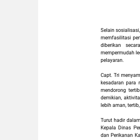
Selain sosialisas
memfasilitasi pe
diberikan seca
mempermudah lega
pelayaran.
Capt. Tri menyam
kesadaran para n
mendorong tertib
demikian, aktivi
lebih aman, tertib
Turut hadir dala
Kepala Dinas Pe
dan Perikanan K