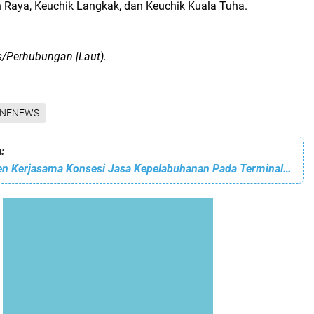
Raya, Keuchik Langkak, dan Keuchik Kuala Tuha.
s/Perhubungan |Laut).
INENEWS
:
Kemenhub Teken Kerjasama Konsesi Jasa Kepelabuhanan Pada Terminal Pelabuhan Talenta Bumi di Pelabuhan Banjarmasin