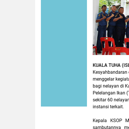
KUALA TUHA (IS
Kesyahbandaran d
menggelar kegiata
bagi nelayan di 
Pelelangan Ikan (
sekitar 60 nelaya
instansi terkait.
Kepala KSOP Meu
sambutannya me