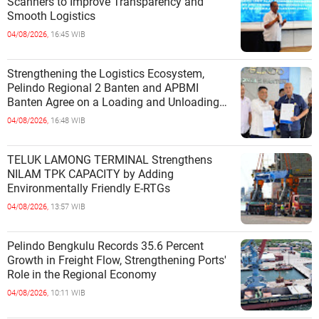
Scanners to Improve Transparency and
Smooth Logistics
04/08/2026,
16:45 WIB
Strengthening the Logistics Ecosystem,
Pelindo Regional 2 Banten and APBMI
Banten Agree on a Loading and Unloading
Cooperation at Ciwandan Port
04/08/2026,
16:48 WIB
TELUK LAMONG TERMINAL Strengthens
NILAM TPK CAPACITY by Adding
Environmentally Friendly E-RTGs
04/08/2026,
13:57 WIB
Pelindo Bengkulu Records 35.6 Percent
Growth in Freight Flow, Strengthening Ports'
Role in the Regional Economy
04/08/2026,
10:11 WIB