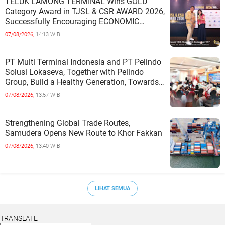
TELUK LAMONG TERMINAL Wins GOLD
Category Award in TJSL & CSR AWARD 2026,
Successfully Encouraging ECONOMIC
INDEPENDENCE OF COASTAL
07/08/2026,
14:13 WIB
COMMUNITIES
PT Multi Terminal Indonesia and PT Pelindo
Solusi Lokaseva, Together with Pelindo
Group, Build a Healthy Generation, Towards
a Golden Indonesia
07/08/2026,
13:57 WIB
Strengthening Global Trade Routes,
Samudera Opens New Route to Khor Fakkan
07/08/2026,
13:40 WIB
LIHAT SEMUA
TRANSLATE