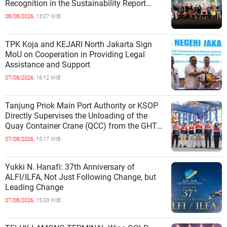
Recognition in the Sustainability Report
Category
08/08/2026,
13:07 WIB
TPK Koja and KEJARI North Jakarta Sign
MoU on Cooperation in Providing Legal
Assistance and Support
07/08/2026,
16:12 WIB
Tanjung Priok Main Port Authority or KSOP
Directly Supervises the Unloading of the
Quay Container Crane (QCC) from the GHT
Marimas Ship at the North J
07/08/2026,
15:17 WIB
Yukki N. Hanafi: 37th Anniversary of
ALFI/ILFA, Not Just Following Change, but
Leading Change
07/08/2026,
15:03 WIB