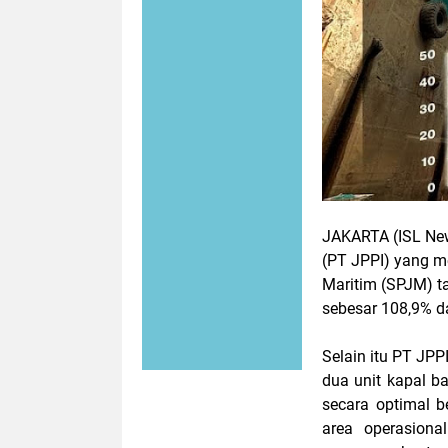
JAKARTA (ISL Ne
(PT JPPI) yang m
Maritim (SPJM) ta
sebesar 108,9% d
Selain itu PT JP
dua unit kapal b
secara optimal 
area operasiona