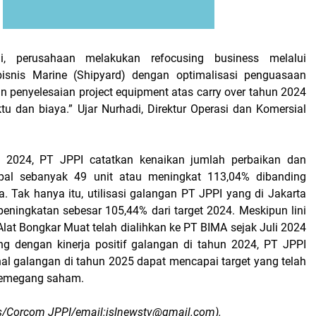
i, perusahaan melakukan refocusing business melalui
snis Marine (Shipyard) dengan optimalisasi penguasaan
n penyelesaian project equipment atas carry over tahun 2024
tu dan biaya.” Ujar Nurhadi, Direktur Operasi dan Komersial
 2024, PT JPPI catatkan kenaikan jumlah perbaikan dan
pal sebanyak 49 unit atau meningkat 113,04% dibanding
. Tak hanya itu, utilisasi galangan PT JPPI yang di Jakarta
eningkatan sebesar 105,44% dari target 2024. Meskipun lini
Alat Bongkar Muat telah dialihkan ke PT BIMA sejak Juli 2024
ing dengan kinerja positif galangan di tahun 2024, PT JPPI
nal galangan di tahun 2025 dapat mencapai target yang telah
 pemegang saham.
s/Corcom JPPI/email:islnewstv@gmail.com).