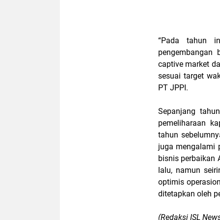
“Pada tahun in
pengembangan bi
captive market da
sesuai target wak
PT JPPI.
Sepanjang tahun
pemeliharaan ka
tahun sebelumnya
juga mengalami p
bisnis perbaikan 
lalu, namun seir
optimis operasio
ditetapkan oleh
(Redaksi ISL New