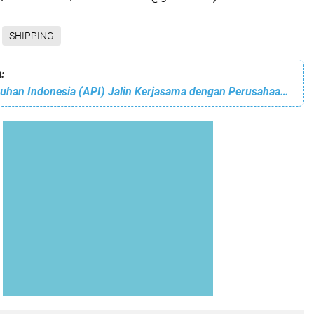
SHIPPING
:
PT Akses Pelabuhan Indonesia (API) Jalin Kerjasama dengan Perusahaan Tiongkok Untuk konektivitas logistik nasional