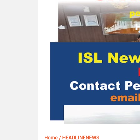
Home
/
HEADLINENEWS