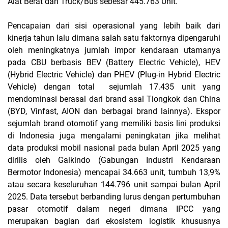
Alat Berat dan Truck/Bus sebesar 445.763 Unit.
Pencapaian dari sisi operasional yang lebih baik dari
kinerja tahun lalu dimana salah satu faktornya dipengaruhi
oleh meningkatnya jumlah impor kendaraan utamanya
pada CBU berbasis BEV (Battery Electric Vehicle), HEV
(Hybrid Electric Vehicle) dan PHEV (Plug-in Hybrid Electric
Vehicle) dengan total sejumlah 17.435 unit yang
mendominasi berasal dari brand asal Tiongkok dan China
(BYD, Vinfast, AION dan berbagai brand lainnya). Ekspor
sejumlah brand otomotif yang memiliki basis lini produksi
di Indonesia juga mengalami peningkatan jika melihat
data produksi mobil nasional pada bulan April 2025 yang
dirilis oleh Gaikindo (Gabungan Industri Kendaraan
Bermotor Indonesia) mencapai 34.663 unit, tumbuh 13,9%
atau secara keseluruhan 144.796 unit sampai bulan April
2025. Data tersebut berbanding lurus dengan pertumbuhan
pasar otomotif dalam negeri dimana IPCC yang
merupakan bagian dari ekosistem logistik khususnya