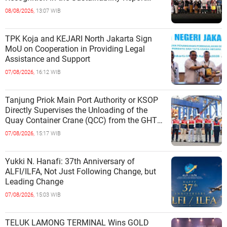
Category
08/08/2026,
13:07 WIB
TPK Koja and KEJARI North Jakarta Sign
MoU on Cooperation in Providing Legal
Assistance and Support
07/08/2026,
16:12 WIB
Tanjung Priok Main Port Authority or KSOP
Directly Supervises the Unloading of the
Quay Container Crane (QCC) from the GHT
Marimas Ship at the North J
07/08/2026,
15:17 WIB
Yukki N. Hanafi: 37th Anniversary of
ALFI/ILFA, Not Just Following Change, but
Leading Change
07/08/2026,
15:03 WIB
TELUK LAMONG TERMINAL Wins GOLD