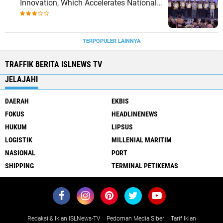
Innovation, Which Accelerates National
Logistics Services
TERPOPULER LAINNYA
TRAFFIK BERITA ISLNEWS TV
JELAJAHI
DAERAH
EKBIS
FOKUS
HEADLINENEWS
HUKUM
LIPSUS
LOGISTIK
MILLENIAL MARITIM
NASIONAL
PORT
SHIPPING
TERMINAL PETIKEMAS
Redaksi & Iklan ISLNews-TV
Pedoman Media Siber
Tarif Iklan