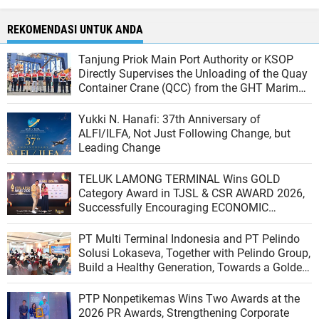
REKOMENDASI UNTUK ANDA
Tanjung Priok Main Port Authority or KSOP
Directly Supervises the Unloading of the Quay
Container Crane (QCC) from the GHT Marimas
Ship at the North JICT Pier
Yukki N. Hanafi: 37th Anniversary of
ALFI/ILFA, Not Just Following Change, but
Leading Change
TELUK LAMONG TERMINAL Wins GOLD
Category Award in TJSL & CSR AWARD 2026,
Successfully Encouraging ECONOMIC
INDEPENDENCE OF COASTAL COMMUNITIES
PT Multi Terminal Indonesia and PT Pelindo
Solusi Lokaseva, Together with Pelindo Group,
Build a Healthy Generation, Towards a Golden
Indonesia
PTP Nonpetikemas Wins Two Awards at the
2026 PR Awards, Strengthening Corporate