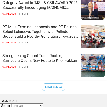
Category Award in TJSL & CSR AWARD 2026,
Successfully Encouraging ECONOMIC
INDEPENDENCE OF COASTAL
07/08/2026,
14:13 WIB
COMMUNITIES
PT Multi Terminal Indonesia and PT Pelindo
Solusi Lokaseva, Together with Pelindo
Group, Build a Healthy Generation, Towards
a Golden Indonesia
07/08/2026,
13:57 WIB
Strengthening Global Trade Routes,
Samudera Opens New Route to Khor Fakkan
07/08/2026,
13:40 WIB
LIHAT SEMUA
TRANSLATE