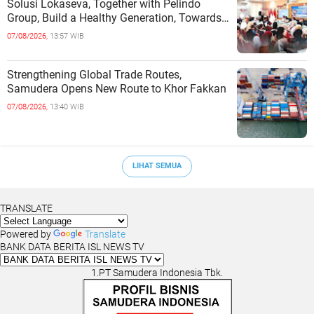
Solusi Lokaseva, Together with Pelindo
Group, Build a Healthy Generation, Towards
a Golden Indonesia
07/08/2026,
13:57 WIB
Strengthening Global Trade Routes,
Samudera Opens New Route to Khor Fakkan
07/08/2026,
13:40 WIB
LIHAT SEMUA
TRANSLATE
Powered by
Translate
BANK DATA BERITA ISL NEWS TV
1.PT Samudera Indonesia Tbk.