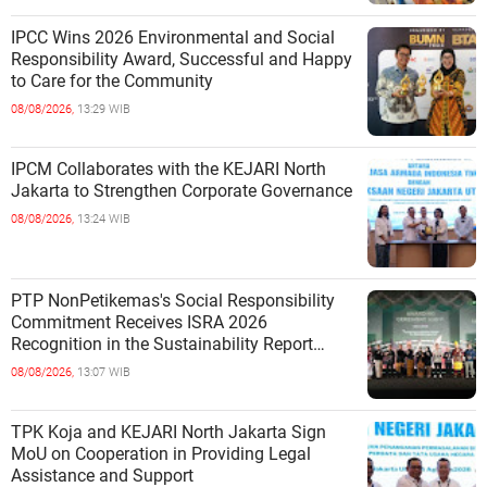
IPCC Wins 2026 Environmental and Social
Responsibility Award, Successful and Happy
to Care for the Community
08/08/2026,
13:29 WIB
IPCM Collaborates with the KEJARI North
Jakarta to Strengthen Corporate Governance
08/08/2026,
13:24 WIB
PTP NonPetikemas's Social Responsibility
Commitment Receives ISRA 2026
Recognition in the Sustainability Report
Category
08/08/2026,
13:07 WIB
TPK Koja and KEJARI North Jakarta Sign
MoU on Cooperation in Providing Legal
Assistance and Support