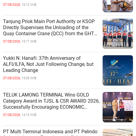
07/08/2026,
16:12 WIB
Tanjung Priok Main Port Authority or KSOP
Directly Supervises the Unloading of the
Quay Container Crane (QCC) from the GHT
Marimas Ship at the North J
07/08/2026,
15:17 WIB
Yukki N. Hanafi: 37th Anniversary of
ALFI/ILFA, Not Just Following Change, but
Leading Change
07/08/2026,
15:03 WIB
TELUK LAMONG TERMINAL Wins GOLD
Category Award in TJSL & CSR AWARD 2026,
Successfully Encouraging ECONOMIC
INDEPENDENCE OF COASTAL
07/08/2026,
14:13 WIB
COMMUNITIES
PT Multi Terminal Indonesia and PT Pelindo