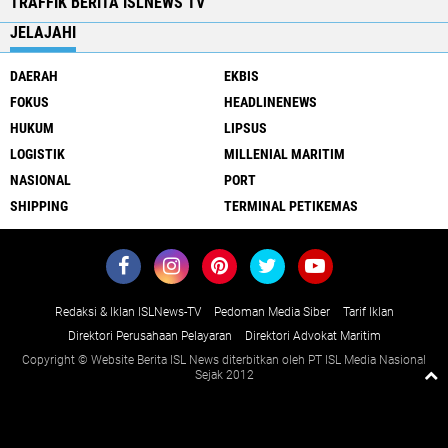
TRAFFIK BERITA ISLNEWS TV
JELAJAHI
DAERAH
EKBIS
FOKUS
HEADLINENEWS
HUKUM
LIPSUS
LOGISTIK
MILLENIAL MARITIM
NASIONAL
PORT
SHIPPING
TERMINAL PETIKEMAS
Redaksi & Iklan ISLNews-TV
Pedoman Media Siber
Tarif Iklan
Direktori Perusahaan Pelayaran
Direktori Advokat Maritim
Copyright © Website Berita ISL News diterbitkan oleh PT ISL Media Nasional
Sejak 2012