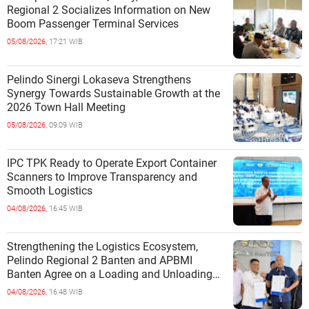
Regional 2 Socializes Information on New
Boom Passenger Terminal Services
05/08/2026,
17:21 WIB
Pelindo Sinergi Lokaseva Strengthens
Synergy Towards Sustainable Growth at the
2026 Town Hall Meeting
05/08/2026,
09:09 WIB
IPC TPK Ready to Operate Export Container
Scanners to Improve Transparency and
Smooth Logistics
04/08/2026,
16:45 WIB
Strengthening the Logistics Ecosystem,
Pelindo Regional 2 Banten and APBMI
Banten Agree on a Loading and Unloading
Cooperation at Ciwandan Port
04/08/2026,
16:48 WIB