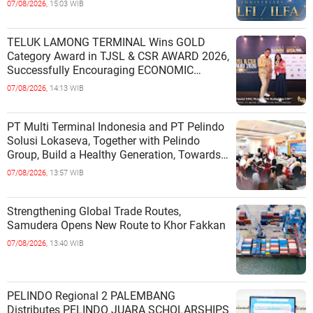
07/08/2026,
15:03 WIB
TELUK LAMONG TERMINAL Wins GOLD
Category Award in TJSL & CSR AWARD 2026,
Successfully Encouraging ECONOMIC
INDEPENDENCE OF COASTAL
07/08/2026,
14:13 WIB
COMMUNITIES
PT Multi Terminal Indonesia and PT Pelindo
Solusi Lokaseva, Together with Pelindo
Group, Build a Healthy Generation, Towards
a Golden Indonesia
07/08/2026,
13:57 WIB
Strengthening Global Trade Routes,
Samudera Opens New Route to Khor Fakkan
07/08/2026,
13:40 WIB
PELINDO Regional 2 PALEMBANG
Distributes PELINDO JUARA SCHOLARSHIPS