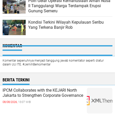
Polri Gelar Operasi Kemanusiaan Aman Nusa
II Tanggulangi Warga Terdampak Erupsi
Gunung Semeru
Kondisi Terkini Wilayah Kepulauan Seribu
Yang Terkena Banjir Rob
KOMENTAR
Komentar sepenuhnya menjadi tanggung jawab komentator seperti diatur
dalam UU ITE. #JernihBerkomentar
BERITA TERKINI
IPCM Collaborates with the KEJARI North
Jakarta to Strengthen Corporate Governance
08/08/2026,
13:07 WIB