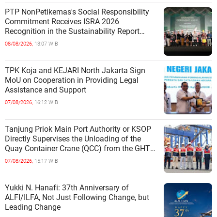
PTP NonPetikemas's Social Responsibility
Commitment Receives ISRA 2026
Recognition in the Sustainability Report
Category
08/08/2026,
13:07 WIB
TPK Koja and KEJARI North Jakarta Sign
MoU on Cooperation in Providing Legal
Assistance and Support
07/08/2026,
16:12 WIB
Tanjung Priok Main Port Authority or KSOP
Directly Supervises the Unloading of the
Quay Container Crane (QCC) from the GHT
Marimas Ship at the North J
07/08/2026,
15:17 WIB
Yukki N. Hanafi: 37th Anniversary of
ALFI/ILFA, Not Just Following Change, but
Leading Change