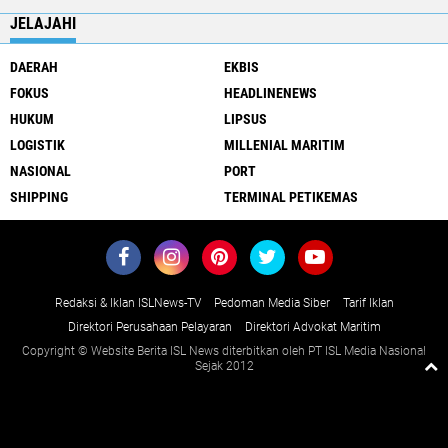
JELAJAHI
DAERAH
EKBIS
FOKUS
HEADLINENEWS
HUKUM
LIPSUS
LOGISTIK
MILLENIAL MARITIM
NASIONAL
PORT
SHIPPING
TERMINAL PETIKEMAS
Redaksi & Iklan ISLNews-TV
Pedoman Media Siber
Tarif Iklan
Direktori Perusahaan Pelayaran
Direktori Advokat Maritim
Copyright © Website Berita ISL News diterbitkan oleh PT ISL Media Nasional
Sejak 2012