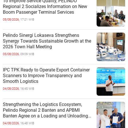
To Improve Service Quality, PELINDO
Regional 2 Socializes Information on New
Boom Passenger Terminal Services
05/08/2026,
17:21 WIB
Pelindo Sinergi Lokaseva Strengthens
Synergy Towards Sustainable Growth at the
2026 Town Hall Meeting
05/08/2026,
09:09 WIB
IPC TPK Ready to Operate Export Container
Scanners to Improve Transparency and
Smooth Logistics
04/08/2026,
16:45 WIB
Strengthening the Logistics Ecosystem,
Pelindo Regional 2 Banten and APBMI
Banten Agree on a Loading and Unloading
Cooperation at Ciwandan Port
04/08/2026,
16:48 WIB