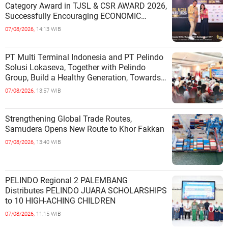
Category Award in TJSL & CSR AWARD 2026,
Successfully Encouraging ECONOMIC
INDEPENDENCE OF COASTAL
07/08/2026,
14:13 WIB
COMMUNITIES
PT Multi Terminal Indonesia and PT Pelindo
Solusi Lokaseva, Together with Pelindo
Group, Build a Healthy Generation, Towards
a Golden Indonesia
07/08/2026,
13:57 WIB
Strengthening Global Trade Routes,
Samudera Opens New Route to Khor Fakkan
07/08/2026,
13:40 WIB
PELINDO Regional 2 PALEMBANG
Distributes PELINDO JUARA SCHOLARSHIPS
to 10 HIGH-ACHING CHILDREN
07/08/2026,
11:15 WIB