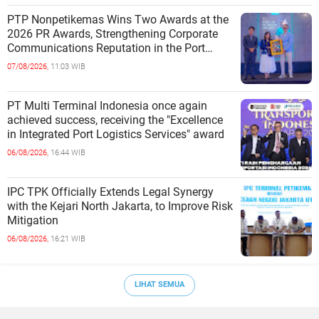
PTP Nonpetikemas Wins Two Awards at the
2026 PR Awards, Strengthening Corporate
Communications Reputation in the Port
Sector
07/08/2026,
11:03 WIB
PT Multi Terminal Indonesia once again
achieved success, receiving the "Excellence
in Integrated Port Logistics Services" award
06/08/2026,
16:44 WIB
IPC TPK Officially Extends Legal Synergy
with the Kejari North Jakarta, to Improve Risk
Mitigation
06/08/2026,
16:21 WIB
LIHAT SEMUA