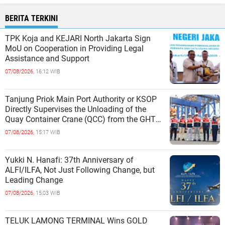
BERITA TERKINI
TPK Koja and KEJARI North Jakarta Sign
MoU on Cooperation in Providing Legal
Assistance and Support
07/08/2026,
16:12 WIB
Tanjung Priok Main Port Authority or KSOP
Directly Supervises the Unloading of the
Quay Container Crane (QCC) from the GHT
Marimas Ship at the North J
07/08/2026,
15:17 WIB
Yukki N. Hanafi: 37th Anniversary of
ALFI/ILFA, Not Just Following Change, but
Leading Change
07/08/2026,
15:03 WIB
TELUK LAMONG TERMINAL Wins GOLD