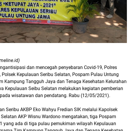
meline.id)
gantisipasi dan mencegah penyebaran Covid-19, Polres
, Polsek Kepulauan Seribu Selatan, Pospam Pulau Untung
m Kampung Tangguh Jaya dan Tenaga Kesehatan Kelurahan
a Kepulauan Seibu Selatan melakukan kegiatan pemberian
 kepada wisatawan dan pendatang. Rabu (12/05/2021).
an Seribu AKBP Eko Wahyu Fredian SIK melalui Kapolsek
u Selatan AKP Wisnu Wardono mengatakan, tiga Pospam
1 yang ada di tiga pulau pemukiman wilayah Kepulauan
bersama Tim Kampung Tangguh Jaya dan Tenaga Kesehatan