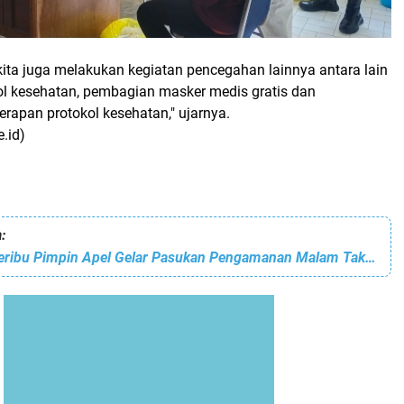
, kita juga melakukan kegiatan pencegahan lainnya antara lain
l kesehatan, pembagian masker medis gratis dan
erapan protokol kesehatan," ujarnya.
e.id)
:
Kapolres Kep Seribu Pimpin Apel Gelar Pasukan Pengamanan Malam Takbir Idul Fitri 1442H