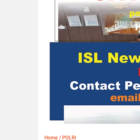
Home
/
POLRI