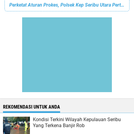
Perketat Aturan Prokes, Polsek Kep Seribu Utara Pertahankan Zona Hijau KTJ Pulau Panggang
REKOMENDASI UNTUK ANDA
Kondisi Terkini Wilayah Kepulauan Seribu
Yang Terkena Banjir Rob