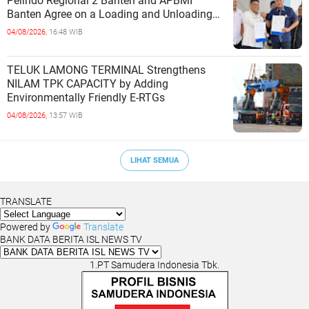
Pelindo Regional 2 Banten and APBMI
Banten Agree on a Loading and Unloading
Cooperation at Ciwandan Port
04/08/2026,
16:48 WIB
TELUK LAMONG TERMINAL Strengthens
NILAM TPK CAPACITY by Adding
Environmentally Friendly E-RTGs
04/08/2026,
13:57 WIB
LIHAT SEMUA
TRANSLATE
Powered by
Translate
BANK DATA BERITA ISL NEWS TV
1.PT Samudera Indonesia Tbk.