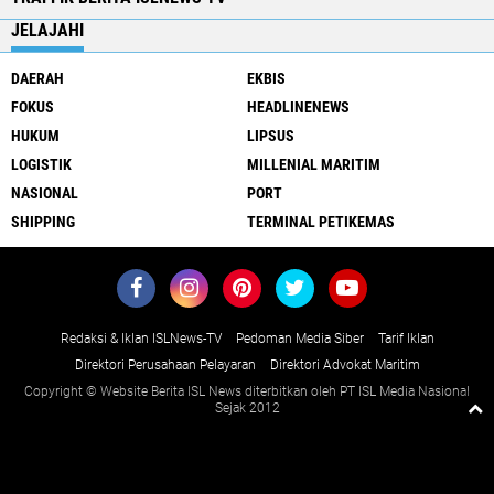
JELAJAHI
DAERAH
EKBIS
FOKUS
HEADLINENEWS
HUKUM
LIPSUS
LOGISTIK
MILLENIAL MARITIM
NASIONAL
PORT
SHIPPING
TERMINAL PETIKEMAS
Redaksi & Iklan ISLNews-TV
Pedoman Media Siber
Tarif Iklan
Direktori Perusahaan Pelayaran
Direktori Advokat Maritim
Copyright © Website Berita ISL News diterbitkan oleh PT ISL Media Nasional
Sejak 2012