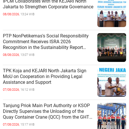
IPCM Collaborates with the KEJARI North
Jakarta to Strengthen Corporate Governance
08/08/2026,
13:24 WIB
PTP NonPetikemas's Social Responsibility
Commitment Receives ISRA 2026
Recognition in the Sustainability Report
Category
08/08/2026,
13:07 WIB
TPK Koja and KEJARI North Jakarta Sign
MoU on Cooperation in Providing Legal
Assistance and Support
07/08/2026,
16:12 WIB
Tanjung Priok Main Port Authority or KSOP
Directly Supervises the Unloading of the
Quay Container Crane (QCC) from the GHT
Marimas Ship at the North J
07/08/2026,
15:17 WIB