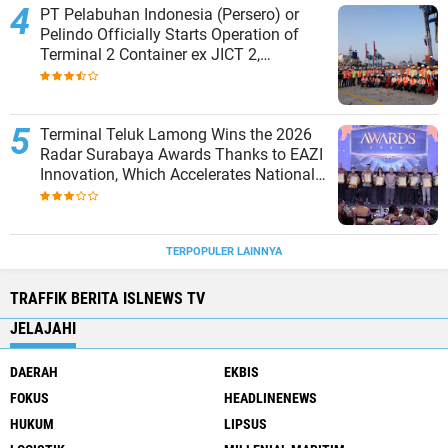
PT Pelabuhan Indonesia (Persero) or
Pelindo Officially Starts Operation of
Terminal 2 Container ex JICT 2,
Strengthening Productivity of Tanjung
Priok Port
Terminal Teluk Lamong Wins the 2026
Radar Surabaya Awards Thanks to EAZI
Innovation, Which Accelerates National
Logistics Services
TERPOPULER LAINNYA
TRAFFIK BERITA ISLNEWS TV
JELAJAHI
DAERAH
EKBIS
FOKUS
HEADLINENEWS
HUKUM
LIPSUS