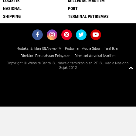
LOGISTIK
MILLENIAL MARITIM
NASIONAL
PORT
SHIPPING
TERMINAL PETIKEMAS
Redaksi & Iklan ISLNews-TV
Pedoman Media Siber
Tarif Iklan
Direktori Perusahaan Pelayaran
Direktori Advokat Maritim
Copyright © Website Berita ISL News diterbitkan oleh PT ISL Media Nasional
Sejak 2012