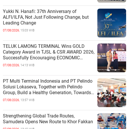
Yukki N. Hanafi: 37th Anniversary of
ALFI/ILFA, Not Just Following Change, but
Leading Change
07/08/2026,
15:03 WIB
TELUK LAMONG TERMINAL Wins GOLD
Category Award in TJSL & CSR AWARD 2026,
Successfully Encouraging ECONOMIC
INDEPENDENCE OF COASTAL
07/08/2026,
14:13 WIB
COMMUNITIES
PT Multi Terminal Indonesia and PT Pelindo
Solusi Lokaseva, Together with Pelindo
Group, Build a Healthy Generation, Towards
a Golden Indonesia
07/08/2026,
13:57 WIB
Strengthening Global Trade Routes,
Samudera Opens New Route to Khor Fakkan