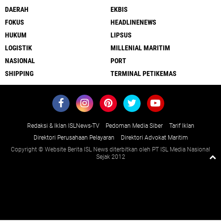
DAERAH
EKBIS
FOKUS
HEADLINENEWS
HUKUM
LIPSUS
LOGISTIK
MILLENIAL MARITIM
NASIONAL
PORT
SHIPPING
TERMINAL PETIKEMAS
Redaksi & Iklan ISLNews-TV
Pedoman Media Siber
Tarif Iklan
Direktori Perusahaan Pelayaran
Direktori Advokat Maritim
Copyright © Website Berita ISL News diterbitkan oleh PT ISL Media Nasional
Sejak 2012