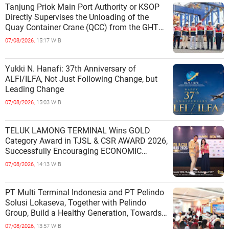
Tanjung Priok Main Port Authority or KSOP
Directly Supervises the Unloading of the
Quay Container Crane (QCC) from the GHT
Marimas Ship at the North J
07/08/2026,
15:17 WIB
Yukki N. Hanafi: 37th Anniversary of
ALFI/ILFA, Not Just Following Change, but
Leading Change
07/08/2026,
15:03 WIB
TELUK LAMONG TERMINAL Wins GOLD
Category Award in TJSL & CSR AWARD 2026,
Successfully Encouraging ECONOMIC
INDEPENDENCE OF COASTAL
07/08/2026,
14:13 WIB
COMMUNITIES
PT Multi Terminal Indonesia and PT Pelindo
Solusi Lokaseva, Together with Pelindo
Group, Build a Healthy Generation, Towards
a Golden Indonesia
07/08/2026,
13:57 WIB