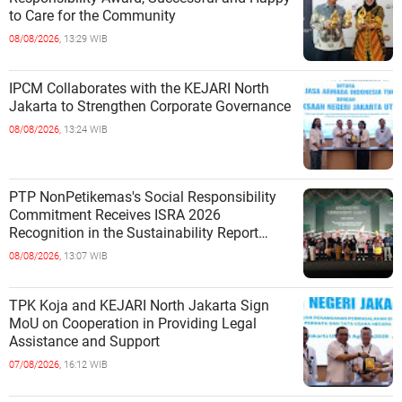
to Care for the Community
08/08/2026,
13:29 WIB
IPCM Collaborates with the KEJARI North
Jakarta to Strengthen Corporate Governance
08/08/2026,
13:24 WIB
PTP NonPetikemas's Social Responsibility
Commitment Receives ISRA 2026
Recognition in the Sustainability Report
Category
08/08/2026,
13:07 WIB
TPK Koja and KEJARI North Jakarta Sign
MoU on Cooperation in Providing Legal
Assistance and Support
07/08/2026,
16:12 WIB