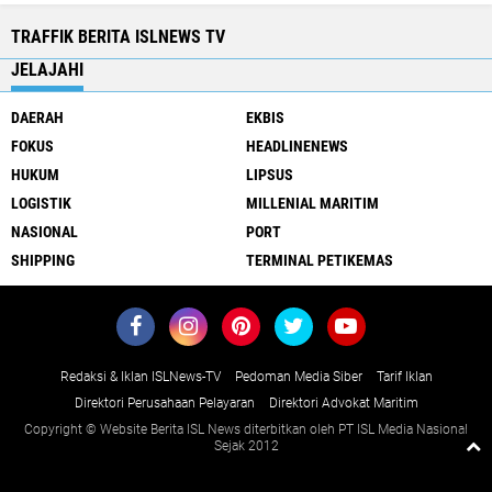
TRAFFIK BERITA ISLNEWS TV
JELAJAHI
DAERAH
EKBIS
FOKUS
HEADLINENEWS
HUKUM
LIPSUS
LOGISTIK
MILLENIAL MARITIM
NASIONAL
PORT
SHIPPING
TERMINAL PETIKEMAS
Redaksi & Iklan ISLNews-TV
Pedoman Media Siber
Tarif Iklan
Direktori Perusahaan Pelayaran
Direktori Advokat Maritim
Copyright © Website Berita ISL News diterbitkan oleh PT ISL Media Nasional
Sejak 2012