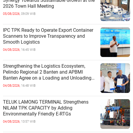
Synergy Towards Sustainable Growth at the
2026 Town Hall Meeting
05/08/2026,
09:09 WIB
IPC TPK Ready to Operate Export Container
Scanners to Improve Transparency and
Smooth Logistics
04/08/2026,
16:45 WIB
Strengthening the Logistics Ecosystem,
Pelindo Regional 2 Banten and APBMI
Banten Agree on a Loading and Unloading
Cooperation at Ciwandan Port
04/08/2026,
16:48 WIB
TELUK LAMONG TERMINAL Strengthens
NILAM TPK CAPACITY by Adding
Environmentally Friendly E-RTGs
04/08/2026,
13:57 WIB