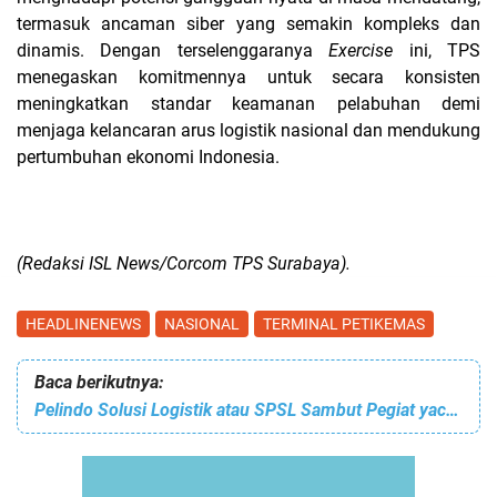
termasuk ancaman siber yang semakin kompleks dan
dinamis.
Dengan terselenggaranya
Exercise
ini, TPS
menegaskan komitmennya
untuk secara konsisten
meningkatkan standar keamanan pelabuhan demi
menjaga
kelancaran arus logistik nasional dan mendukung
pertumbuhan ekonomi Indonesia.
(Redaksi ISL News/Corcom TPS Surabaya).
HEADLINENEWS
NASIONAL
TERMINAL PETIKEMAS
Baca berikutnya:
Pelindo Solusi Logistik atau SPSL Sambut Pegiat yachting dunia, di Acara Sail to Indonesia Yacht Rally 2025 di BMTH