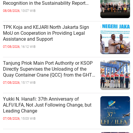
Recognition in the Sustainability Report
Category
08/08/2026,
13:07 WIB
TPK Koja and KEJARI North Jakarta Sign
MoU on Cooperation in Providing Legal
Assistance and Support
07/08/2026,
16:12 WIB
Tanjung Priok Main Port Authority or KSOP
Directly Supervises the Unloading of the
Quay Container Crane (QCC) from the GHT
Marimas Ship at the North J
07/08/2026,
15:17 WIB
Yukki N. Hanafi: 37th Anniversary of
ALFI/ILFA, Not Just Following Change, but
Leading Change
07/08/2026,
15:03 WIB