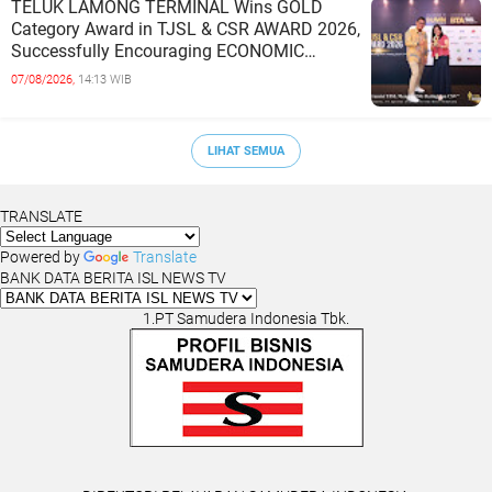
TELUK LAMONG TERMINAL Wins GOLD
Category Award in TJSL & CSR AWARD 2026,
Successfully Encouraging ECONOMIC
INDEPENDENCE OF COASTAL
07/08/2026,
14:13 WIB
COMMUNITIES
LIHAT SEMUA
TRANSLATE
Powered by
Translate
BANK DATA BERITA ISL NEWS TV
1.PT Samudera Indonesia Tbk.