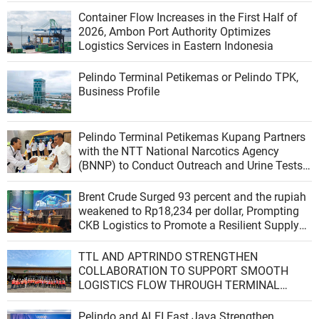
Container Flow Increases in the First Half of
2026, Ambon Port Authority Optimizes
Logistics Services in Eastern Indonesia
Pelindo Terminal Petikemas or Pelindo TPK,
Business Profile
Pelindo Terminal Petikemas Kupang Partners
with the NTT National Narcotics Agency
(BNNP) to Conduct Outreach and Urine Tests
for Workers to Create a Drug-Free Work
Environment
Brent Crude Surged 93 percent and the rupiah
weakened to Rp18,234 per dollar, Prompting
CKB Logistics to Promote a Resilient Supply
Chain
TTL AND APTRINDO STRENGTHEN
COLLABORATION TO SUPPORT SMOOTH
LOGISTICS FLOW THROUGH TERMINAL
BOOKING SYSTEM OPTIMIZATION
Pelindo and ALFI East Java Strengthen