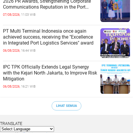
2026 PR Awards, Strengthening Corporate
Communications Reputation in the Port
Sector
07/08/2026,
11:03 WIB
PT Multi Terminal Indonesia once again
achieved success, receiving the "Excellence
in Integrated Port Logistics Services" award
06/08/2026,
16:44 WIB
IPC TPK Officially Extends Legal Synergy
with the Kejari North Jakarta, to Improve Risk
Mitigation
06/08/2026,
16:21 WIB
LIHAT SEMUA
TRANSLATE