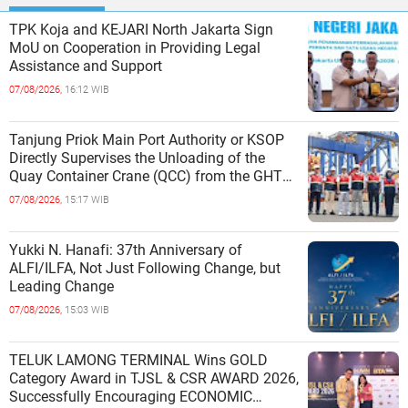
TPK Koja and KEJARI North Jakarta Sign
MoU on Cooperation in Providing Legal
Assistance and Support
07/08/2026,
16:12 WIB
Tanjung Priok Main Port Authority or KSOP
Directly Supervises the Unloading of the
Quay Container Crane (QCC) from the GHT
Marimas Ship at the North J
07/08/2026,
15:17 WIB
Yukki N. Hanafi: 37th Anniversary of
ALFI/ILFA, Not Just Following Change, but
Leading Change
07/08/2026,
15:03 WIB
TELUK LAMONG TERMINAL Wins GOLD
Category Award in TJSL & CSR AWARD 2026,
Successfully Encouraging ECONOMIC