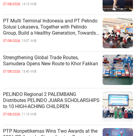
INDEPENDENCE OF COASTAL
07/08/2026,
14:13 WIB
COMMUNITIES
PT Multi Terminal Indonesia and PT Pelindo
Solusi Lokaseva, Together with Pelindo
Group, Build a Healthy Generation, Towards
a Golden Indonesia
07/08/2026,
13:57 WIB
Strengthening Global Trade Routes,
Samudera Opens New Route to Khor Fakkan
07/08/2026,
13:40 WIB
PELINDO Regional 2 PALEMBANG
Distributes PELINDO JUARA SCHOLARSHIPS
to 10 HIGH-ACHING CHILDREN
07/08/2026,
11:15 WIB
PTP Nonpetikemas Wins Two Awards at the