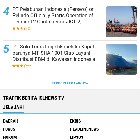
PT Pelabuhan Indonesia (Persero) or
Pelindo Officially Starts Operation of
Terminal 2 Container ex JICT 2,
Strengthening Productivity of Tanjung
Priok Port
PT Solo Trans Logistik melalui Kapal
barunya MT SHA 1001 Siap Layani
Distribusi BBM di Kawasan Indonesia
bagian Timur
TERPOPULER LAINNYA
TRAFFIK BERITA ISLNEWS TV
JELAJAHI
DAERAH
EKBIS
FOKUS
HEADLINENEWS
HUKUM
LIPSUS