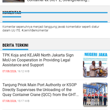
Productivity of Tanjung Priok Port
KOMENTAR
Komentar sepenuhnya menjadi tanggung jawab komentator seperti diatur
dalam UU ITE. #JernihBerkomentar
BERITA TERKINI
TPK Koja and KEJARI North Jakarta Sign
MoU on Cooperation in Providing Legal
Assistance and Support
07/08/2026,
16:12 WIB
Tanjung Priok Main Port Authority or KSOP
Directly Supervises the Unloading of the
Quay Container Crane (QCC) from the GHT
Marimas Ship at the North J
07/08/2026,
15:17 WIB