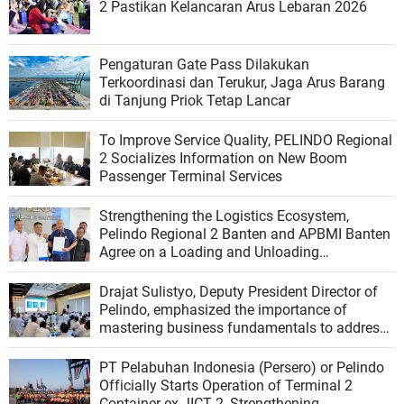
2 Pastikan Kelancaran Arus Lebaran 2026
Pengaturan Gate Pass Dilakukan
Terkoordinasi dan Terukur, Jaga Arus Barang
di Tanjung Priok Tetap Lancar
To Improve Service Quality, PELINDO Regional
2 Socializes Information on New Boom
Passenger Terminal Services
Strengthening the Logistics Ecosystem,
Pelindo Regional 2 Banten and APBMI Banten
Agree on a Loading and Unloading
Cooperation at Ciwandan Port
Drajat Sulistyo, Deputy President Director of
Pelindo, emphasized the importance of
mastering business fundamentals to address
the dynamics of the port industry
PT Pelabuhan Indonesia (Persero) or Pelindo
Officially Starts Operation of Terminal 2
Container ex JICT 2, Strengthening