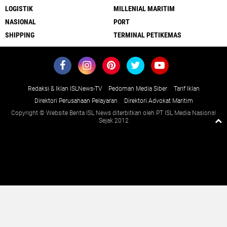
LOGISTIK
MILLENIAL MARITIM
NASIONAL
PORT
SHIPPING
TERMINAL PETIKEMAS
Redaksi & Iklan ISLNews-TV
Pedoman Media Siber
Tarif Iklan
Direktori Perusahaan Pelayaran
Direktori Advokat Maritim
Copyright © Website Berita ISL News diterbitkan oleh PT ISL Media Nasional
Sejak 2012