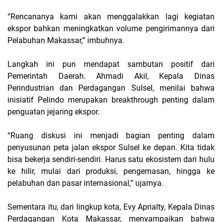
“Rencananya kami akan menggalakkan lagi kegiatan
ekspor bahkan meningkatkan volume pengirimannya dari
Pelabuhan Makassar,” imbuhnya.
Langkah ini pun mendapat sambutan positif dari
Pemerintah Daerah. Ahmadi Akil, Kepala Dinas
Perindustrian dan Perdagangan Sulsel, menilai bahwa
inisiatif Pelindo merupakan breakthrough penting dalam
penguatan jejaring ekspor.
“Ruang diskusi ini menjadi bagian penting dalam
penyusunan peta jalan ekspor Sulsel ke depan. Kita tidak
bisa bekerja sendiri-sendiri. Harus satu ekosistem dari hulu
ke hilir, mulai dari produksi, pengemasan, hingga ke
pelabuhan dan pasar internasional,” ujarnya.
Sementara itu, dari lingkup kota, Evy Aprialty, Kepala Dinas
Perdagangan Kota Makassar, menyampaikan bahwa