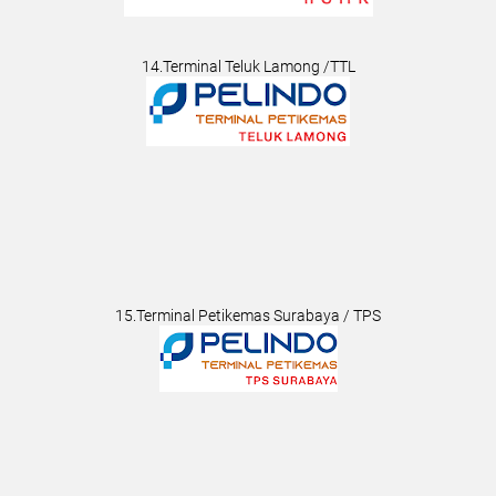
14.Terminal Teluk Lamong /TTL
15.Terminal Petikemas Surabaya / TPS