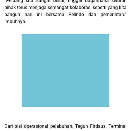
“Peluang kita sangat besar, tinggal bagaimana seluruh
pihak terus menjaga semangat kolaborasi seperti yang kita
bangun hari ini bersama Pelindo dan pemerintah.”
imbuhnya.
Dari sisi operasional pelabuhan, Teguh Firdaus, Terminal