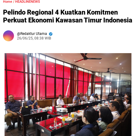
Home
/
HEADLINENEWS
Pelindo Regional 4 Kuatkan Komitmen
Perkuat Ekonomi Kawasan Timur Indonesia
Redaktur Utama
26/06/25, 08:38 WIB