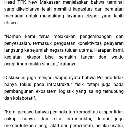
Head TPK New Makassar, menjelaskan bahwa terminal
yang dikelolanya telah memiliki kapasitas dan peralatan
memadai untuk mendukung layanan ekspor yang lebih
efisien.
“Namun kami terus melakukan pengembangan dan
penyesuaian, termasuk penguatan konektivitas pelayaran
langsung ke sejumlah negara tujuan utama. Harapan kami,
kegiatan ekspor bisa semakin lancar dan waktu
pengiriman makin singkat,” katanya.
Diskusi ini juga menjadi wujud nyata bahwa Pelindo tidak
hanya fokus pada infrastruktur fisik, tetapi juga pada
pembangunan ekosistem logistik yang saling terhubung
dan kolaboratif.
“Kami percaya bahwa peningkatan komoditas ekspor tidak
cukup hanya dari sisi infrastruktur, tetapi juga
membutuhkan sinergi aktif dari pemerintah, pelaku usaha,