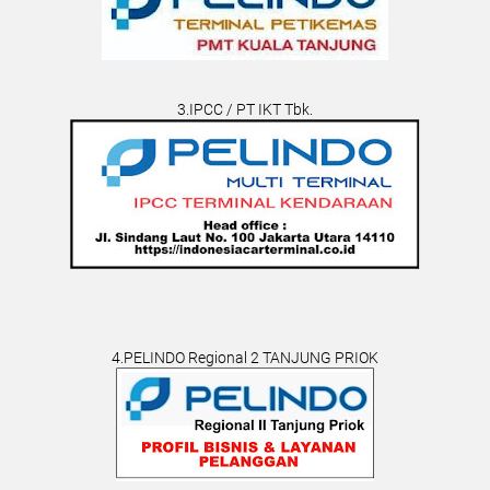
3.IPCC / PT IKT Tbk.
4.PELINDO Regional 2 TANJUNG PRIOK