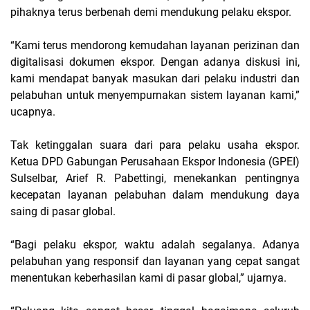
pihaknya terus berbenah demi mendukung pelaku ekspor.
“Kami terus mendorong kemudahan layanan perizinan dan
digitalisasi dokumen ekspor. Dengan adanya diskusi ini,
kami mendapat banyak masukan dari pelaku industri dan
pelabuhan untuk menyempurnakan sistem layanan kami,”
ucapnya.
Tak ketinggalan suara dari para pelaku usaha ekspor.
Ketua DPD Gabungan Perusahaan Ekspor Indonesia (GPEI)
Sulselbar, Arief R. Pabettingi, menekankan pentingnya
kecepatan layanan pelabuhan dalam mendukung daya
saing di pasar global.
“Bagi pelaku ekspor, waktu adalah segalanya. Adanya
pelabuhan yang responsif dan layanan yang cepat sangat
menentukan keberhasilan kami di pasar global,” ujarnya.