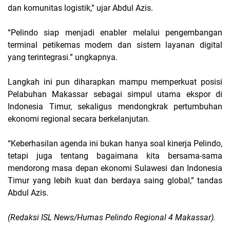
dan komunitas logistik,” ujar Abdul Azis.
“Pelindo siap menjadi enabler melalui pengembangan
terminal petikemas modern dan sistem layanan digital
yang terintegrasi.” ungkapnya.
Langkah ini pun diharapkan mampu memperkuat posisi
Pelabuhan Makassar sebagai simpul utama ekspor di
Indonesia Timur, sekaligus mendongkrak pertumbuhan
ekonomi regional secara berkelanjutan.
“Keberhasilan agenda ini bukan hanya soal kinerja Pelindo,
tetapi juga tentang bagaimana kita bersama-sama
mendorong masa depan ekonomi Sulawesi dan Indonesia
Timur yang lebih kuat dan berdaya saing global,” tandas
Abdul Azis.
(Redaksi ISL News/Humas Pelindo Regional 4 Makassar).