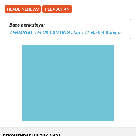
HEADLINENEWS
PELABUHAN
Baca berikutnya:
TERMINAL TELUK LAMONG atau TTL Raih 4 Kategori PENGHARGAAN UMKM BUMN AWARD 2025