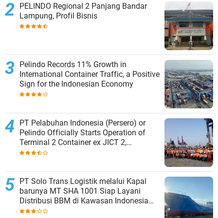
PELINDO Regional 2 Panjang Bandar
Lampung, Profil Bisnis
Pelindo Records 11% Growth in
International Container Traffic, a Positive
Sign for the Indonesian Economy
PT Pelabuhan Indonesia (Persero) or
Pelindo Officially Starts Operation of
Terminal 2 Container ex JICT 2,
Strengthening Productivity of Tanjung
Priok Port
PT Solo Trans Logistik melalui Kapal
barunya MT SHA 1001 Siap Layani
Distribusi BBM di Kawasan Indonesia
bagian Timur