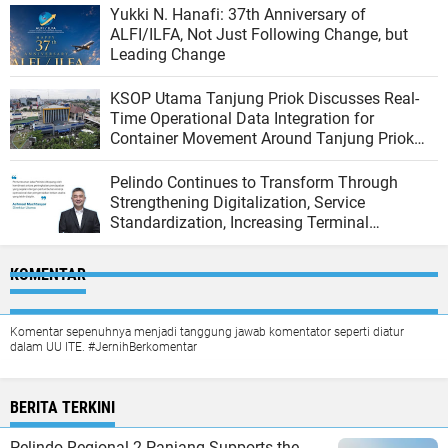
Yukki N. Hanafi: 37th Anniversary of
ALFI/ILFA, Not Just Following Change, but
Leading Change
KSOP Utama Tanjung Priok Discusses Real-
Time Operational Data Integration for
Container Movement Around Tanjung Priok
Port
Pelindo Continues to Transform Through
Strengthening Digitalization, Service
Standardization, Increasing Terminal
Productivity, and Integrating the Logistics
Ecosystem
KOMENTAR
Komentar sepenuhnya menjadi tanggung jawab komentator seperti diatur
dalam UU ITE. #JernihBerkomentar
BERITA TERKINI
Pelindo Regional 2 Panjang Supports the