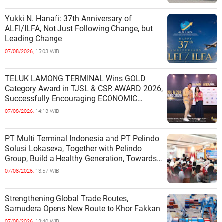
Yukki N. Hanafi: 37th Anniversary of
ALFI/ILFA, Not Just Following Change, but
Leading Change
07/08/2026,
15:03 WIB
TELUK LAMONG TERMINAL Wins GOLD
Category Award in TJSL & CSR AWARD 2026,
Successfully Encouraging ECONOMIC
INDEPENDENCE OF COASTAL
07/08/2026,
14:13 WIB
COMMUNITIES
PT Multi Terminal Indonesia and PT Pelindo
Solusi Lokaseva, Together with Pelindo
Group, Build a Healthy Generation, Towards
a Golden Indonesia
07/08/2026,
13:57 WIB
Strengthening Global Trade Routes,
Samudera Opens New Route to Khor Fakkan
07/08/2026,
13:40 WIB