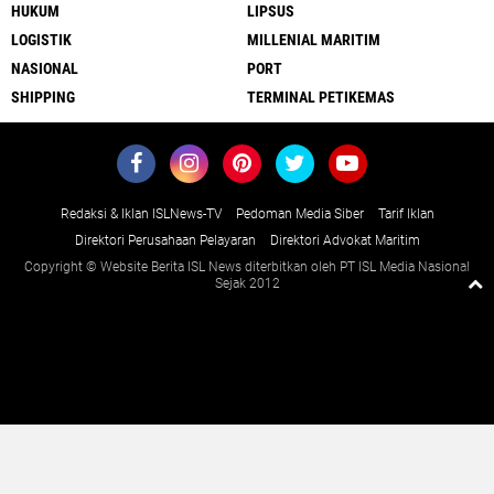
HUKUM
LIPSUS
LOGISTIK
MILLENIAL MARITIM
NASIONAL
PORT
SHIPPING
TERMINAL PETIKEMAS
Redaksi & Iklan ISLNews-TV
Pedoman Media Siber
Tarif Iklan
Direktori Perusahaan Pelayaran
Direktori Advokat Maritim
Copyright © Website Berita ISL News diterbitkan oleh PT ISL Media Nasional
Sejak 2012