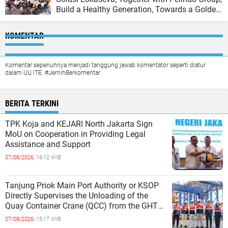
Build a Healthy Generation, Towards a Golden
Indonesia
KOMENTAR
Komentar sepenuhnya menjadi tanggung jawab komentator seperti diatur
dalam UU ITE. #JernihBerkomentar
BERITA TERKINI
TPK Koja and KEJARI North Jakarta Sign
MoU on Cooperation in Providing Legal
Assistance and Support
07/08/2026,
16:12 WIB
Tanjung Priok Main Port Authority or KSOP
Directly Supervises the Unloading of the
Quay Container Crane (QCC) from the GHT
Marimas Ship at the North J
07/08/2026,
15:17 WIB