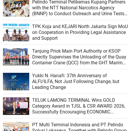
Pelindo Terminal Petikemas Kupang Partners
with the NTT National Narcotics Agency
(BNNP) to Conduct Outreach and Urine Tests
for Workers to Create a Drug-Free Work
Environment
TPK Koja and KEJARI North Jakarta Sign MoU
on Cooperation in Providing Legal Assistance
and Support
Tanjung Priok Main Port Authority or KSOP
Directly Supervises the Unloading of the Quay
Container Crane (QCC) from the GHT Marimas
Ship at the North JICT Pier
Yukki N. Hanafi: 37th Anniversary of
ALFI/ILFA, Not Just Following Change, but
Leading Change
TELUK LAMONG TERMINAL Wins GOLD
Category Award in TJSL & CSR AWARD 2026,
Successfully Encouraging ECONOMIC
INDEPENDENCE OF COASTAL COMMUNITIES
PT Multi Terminal Indonesia and PT Pelindo
Solusi Lokaseva, Together with Pelindo Group,