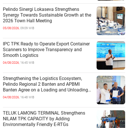
Pelindo Sinergi Lokaseva Strengthens
Synergy Towards Sustainable Growth at the
2026 Town Hall Meeting
05/08/2026,
09:09 WIB
IPC TPK Ready to Operate Export Container
Scanners to Improve Transparency and
Smooth Logistics
04/08/2026,
16:45 WIB
Strengthening the Logistics Ecosystem,
Pelindo Regional 2 Banten and APBMI
Banten Agree on a Loading and Unloading
Cooperation at Ciwandan Port
04/08/2026,
16:48 WIB
TELUK LAMONG TERMINAL Strengthens
NILAM TPK CAPACITY by Adding
Environmentally Friendly E-RTGs