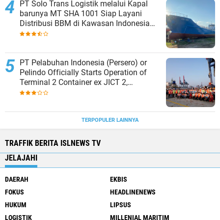
PT Solo Trans Logistik melalui Kapal
barunya MT SHA 1001 Siap Layani
Distribusi BBM di Kawasan Indonesia
bagian Timur
PT Pelabuhan Indonesia (Persero) or
Pelindo Officially Starts Operation of
Terminal 2 Container ex JICT 2,
Strengthening Productivity of Tanjung
Priok Port
TERPOPULER LAINNYA
TRAFFIK BERITA ISLNEWS TV
JELAJAHI
DAERAH
EKBIS
FOKUS
HEADLINENEWS
HUKUM
LIPSUS
LOGISTIK
MILLENIAL MARITIM