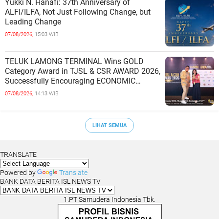
Yukki N. Hanafi: 37th Anniversary of
ALFI/ILFA, Not Just Following Change, but
Leading Change
07/08/2026,
15:03 WIB
TELUK LAMONG TERMINAL Wins GOLD
Category Award in TJSL & CSR AWARD 2026,
Successfully Encouraging ECONOMIC
INDEPENDENCE OF COASTAL
07/08/2026,
14:13 WIB
COMMUNITIES
LIHAT SEMUA
TRANSLATE
Powered by
Translate
BANK DATA BERITA ISL NEWS TV
1.PT Samudera Indonesia Tbk.