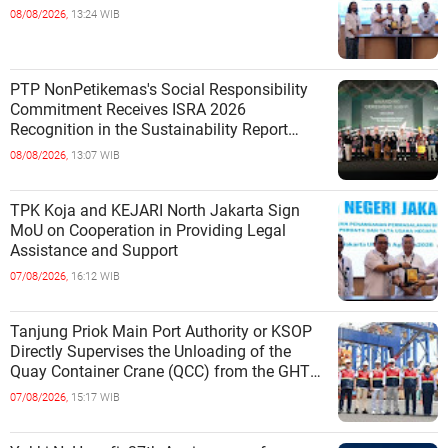
08/08/2026,
13:24 WIB
PTP NonPetikemas's Social Responsibility
Commitment Receives ISRA 2026
Recognition in the Sustainability Report
Category
08/08/2026,
13:07 WIB
TPK Koja and KEJARI North Jakarta Sign
MoU on Cooperation in Providing Legal
Assistance and Support
07/08/2026,
16:12 WIB
Tanjung Priok Main Port Authority or KSOP
Directly Supervises the Unloading of the
Quay Container Crane (QCC) from the GHT
Marimas Ship at the North J
07/08/2026,
15:17 WIB