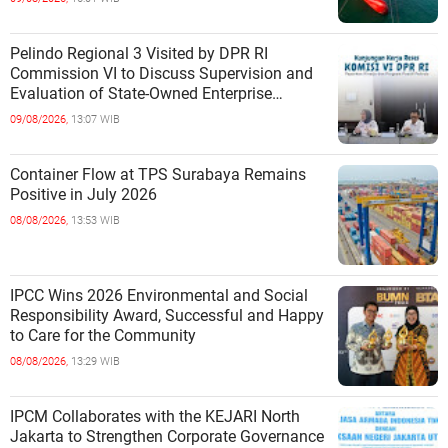
Pelindo Regional 3 Visited by DPR RI
Commission VI to Discuss Supervision and
Evaluation of State-Owned Enterprise
Performance
09/08/2026,
13:07 WIB
Container Flow at TPS Surabaya Remains
Positive in July 2026
08/08/2026,
13:53 WIB
IPCC Wins 2026 Environmental and Social
Responsibility Award, Successful and Happy
to Care for the Community
08/08/2026,
13:29 WIB
IPCM Collaborates with the KEJARI North
Jakarta to Strengthen Corporate Governance