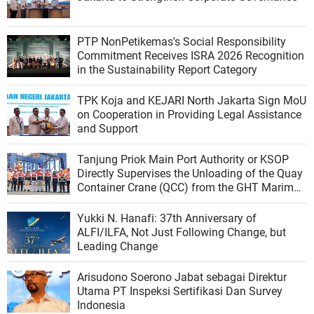
PTP NonPetikemas's Social Responsibility
Commitment Receives ISRA 2026 Recognition
in the Sustainability Report Category
TPK Koja and KEJARI North Jakarta Sign MoU
on Cooperation in Providing Legal Assistance
and Support
Tanjung Priok Main Port Authority or KSOP
Directly Supervises the Unloading of the Quay
Container Crane (QCC) from the GHT Marimas
Ship at the North JICT Pier
Yukki N. Hanafi: 37th Anniversary of
ALFI/ILFA, Not Just Following Change, but
Leading Change
Arisudono Soerono Jabat sebagai Direktur
Utama PT Inspeksi Sertifikasi Dan Survey
Indonesia