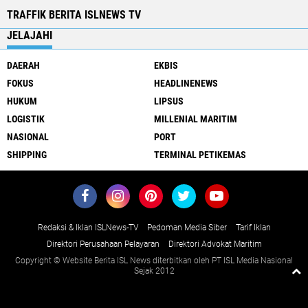
TRAFFIK BERITA ISLNEWS TV
JELAJAHI
DAERAH
EKBIS
FOKUS
HEADLINENEWS
HUKUM
LIPSUS
LOGISTIK
MILLENIAL MARITIM
NASIONAL
PORT
SHIPPING
TERMINAL PETIKEMAS
Redaksi & Iklan ISLNews-TV
Pedoman Media Siber
Tarif Iklan
Direktori Perusahaan Pelayaran
Direktori Advokat Maritim
Copyright © Website Berita ISL News diterbitkan oleh PT ISL Media Nasional
Sejak 2012