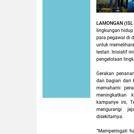
LAMONGAN (ISL
lingkungan hidup
para pegawai di 
untuk memelihara
lestari. Inisiati
pengelolaan ling
Gerakan penanam
dan bagian dari
memahami pera
meningkatkan k
kampanye ini, T
mengurangi je
disekitarnya.
“Memperingati h