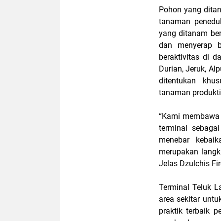
Pohon yang dita
tanaman peneduh
yang ditanam ber
dan menyerap b
beraktivitas di 
Durian, Jeruk, Al
ditentukan khu
tanaman produkti
“Kami membawa t
terminal sebagai
menebar kebai
merupakan langka
Jelas Dzulchis F
Terminal Teluk L
area sekitar untu
praktik terbaik