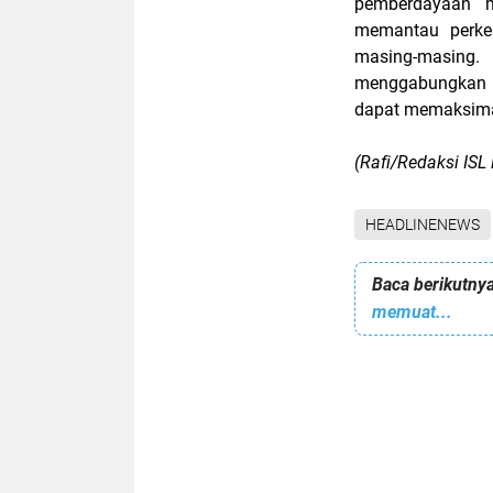
pemberdayaan m
memantau perke
masing-masin
menggabungkan 
dapat memaksimalk
(Rafi/Redaksi IS
HEADLINENEWS
Baca berikutnya
memuat...