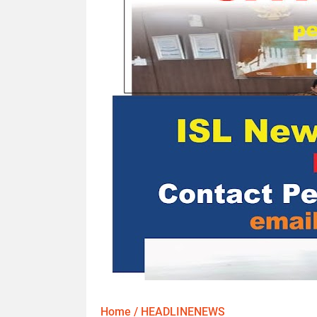
Home
/
HEADLINENEWS