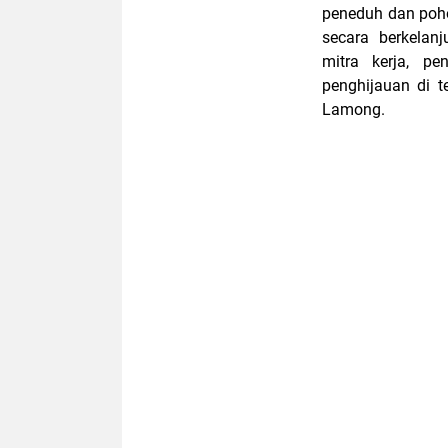
peneduh dan poho
secara berkelan
mitra kerja, p
penghijauan di te
Lamong.