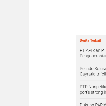
Berita Terkait
PT API dan P
Pengoperasia
Pelindo Solus
Cayratia trif
PTP Nonpetike
port’s strong 
Dukung PARIW