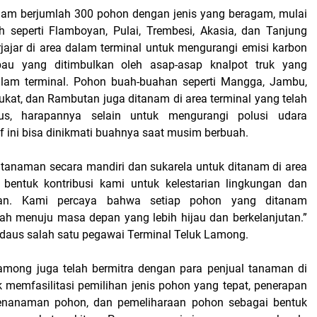
nam berjumlah 300 pohon dengan jenis yang beragam, mulai
 seperti Flamboyan, Pulai, Trembesi, Akasia, dan Tanjung
jajar di area dalam terminal untuk mengurangi emisi karbon
au yang ditimbulkan oleh asap-asap knalpot truk yang
dalam terminal. Pohon buah-buahan seperti Mangga, Jambu,
pukat, dan Rambutan juga ditanam di area terminal yang telah
sus, harapannya selain untuk mengurangi polusi udara
f ini bisa dinikmati buahnya saat musim berbuah.
anaman secara mandiri dan sukarela untuk ditanam di area
 bentuk kontribusi kami untuk kelestarian lingkungan dan
kan. Kami percaya bahwa setiap pohon yang ditanam
h menuju masa depan yang lebih hijau dan berkelanjutan.”
irdaus salah satu pegawai Terminal Teluk Lamong.
among juga telah bermitra dengan para penjual tanaman di
k memfasilitasi pemilihan jenis pohon yang tepat, penerapan
 penanaman pohon, dan pemeliharaan pohon sebagai bentuk