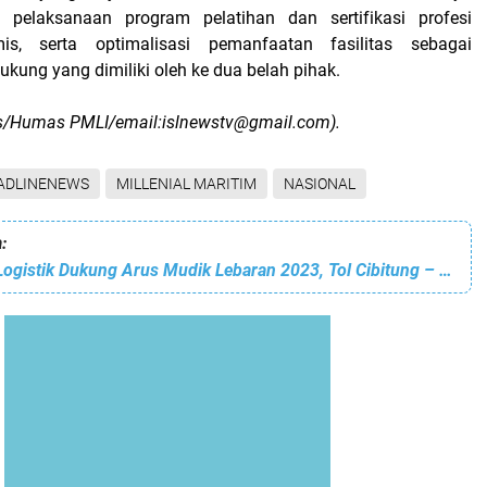
pelaksanaan program pelatihan dan sertifikasi profesi
is, serta optimalisasi pemanfaatan fasilitas sebagai
dukung yang dimiliki oleh ke dua belah pihak.
s/Humas PMLI/email:islnewstv@gmail.com).
ADLINENEWS
MILLENIAL MARITIM
NASIONAL
:
Pelindo Solusi Logistik Dukung Arus Mudik Lebaran 2023, Tol Cibitung – Cilincing Segera Beroperasi