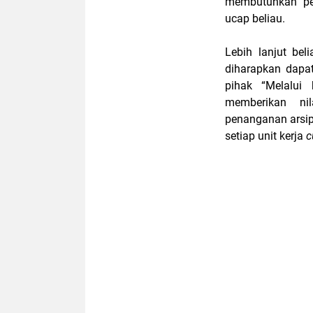
membutuhkan per
ucap beliau.
Lebih lanjut be
diharapkan dapa
pihak “Melalui
memberikan ni
penanganan arsi
setiap unit kerja
c