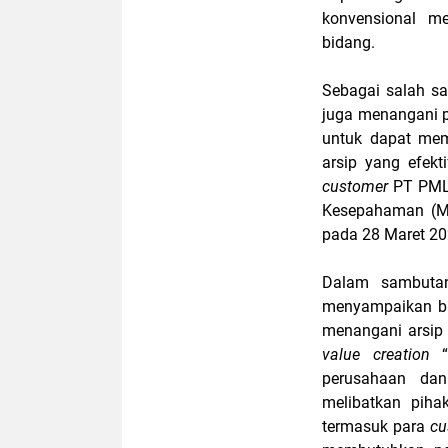
konvensional me
bidang.
Sebagai salah sa
juga menangani p
untuk dapat mem
arsip yang efekt
customer
PT PMLI
Kesepahaman (Mo
pada 28 Maret 20
Dalam sambutan
menyampaikan ba
menangani arsip
value creation
perusahaan dan
melibatkan pihak
termasuk para
cu