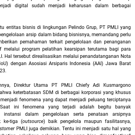
njadi digital sudah menjadi keharusan dalam berbagai
tu entitas bisnis di lingkungan Pelindo Grup, PT PMLI yang
engelolaan arsip dalam bidang bisnisnya, memandang perlu
berikan pemahaman terkait pengelolaan dan penanganan
if melalui program pelatihan kearsipan terutama bagi para
. Hal tersebut direalisasikan melalui penandatanganan Nota
U) dengan Asosiasi Arsiparis Indonesia (AAI) Jawa Barat
23.
nya, Direktur Utama PT PMLI Chiefy Adi Kusmargono
hwa keterbatasan SDM di berbagai korporasi yang khusus
 menjadi fenomena yang dapat menjadi peluang terciptanya
“Saat ini fenomena yang terjadi adalah begitu banyak
 instansi dalam pengelolaan serta penataan arsipnya
 ke-tiga (
outsource
) baik pengelola maupun fasilitasnya,
stomer
PMLI juga demikian. Tentu ini menjadi satu hal yang