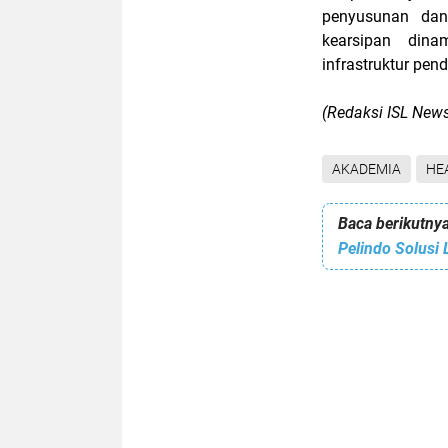
penyusunan dan 
kearsipan dinam
infrastruktur pen
(Redaksi ISL New
AKADEMIA
HE
Baca berikutnya