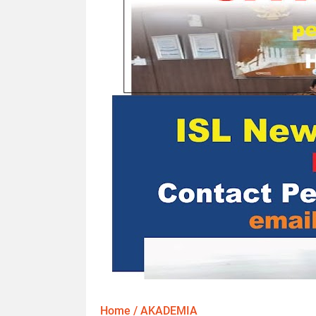
Home
/
AKADEMIA