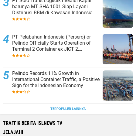
PT Solo Trans Logistik melalui Kapal
barunya MT SHA 1001 Siap Layani
Distribusi BBM di Kawasan Indonesia
bagian Timur
PT Pelabuhan Indonesia (Persero) or
Pelindo Officially Starts Operation of
Terminal 2 Container ex JICT 2,
Strengthening Productivity of Tanjung
Priok Port
Pelindo Records 11% Growth in
International Container Traffic, a Positive
Sign for the Indonesian Economy
TERPOPULER LAINNYA
TRAFFIK BERITA ISLNEWS TV
JELAJAHI