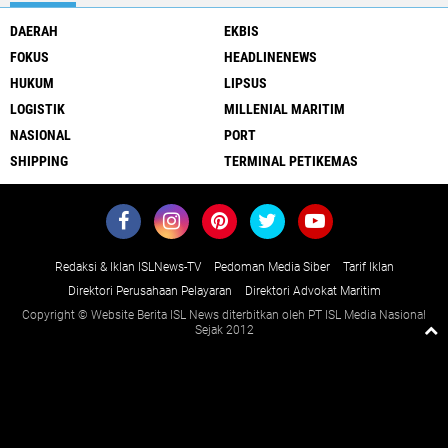
DAERAH
EKBIS
FOKUS
HEADLINENEWS
HUKUM
LIPSUS
LOGISTIK
MILLENIAL MARITIM
NASIONAL
PORT
SHIPPING
TERMINAL PETIKEMAS
Redaksi & Iklan ISLNews-TV
Pedoman Media Siber
Tarif Iklan
Direktori Perusahaan Pelayaran
Direktori Advokat Maritim
Copyright © Website Berita ISL News diterbitkan oleh PT ISL Media Nasional
Sejak 2012