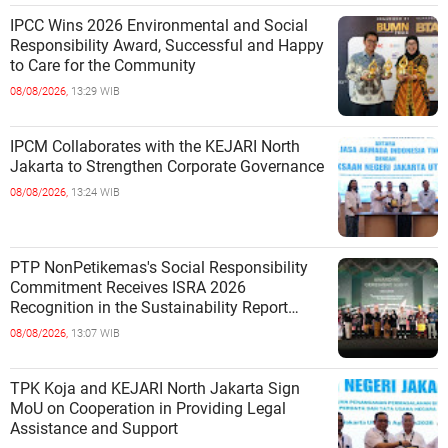
IPCC Wins 2026 Environmental and Social
Responsibility Award, Successful and Happy
to Care for the Community
08/08/2026,
13:29 WIB
IPCM Collaborates with the KEJARI North
Jakarta to Strengthen Corporate Governance
08/08/2026,
13:24 WIB
PTP NonPetikemas's Social Responsibility
Commitment Receives ISRA 2026
Recognition in the Sustainability Report
Category
08/08/2026,
13:07 WIB
TPK Koja and KEJARI North Jakarta Sign
MoU on Cooperation in Providing Legal
Assistance and Support