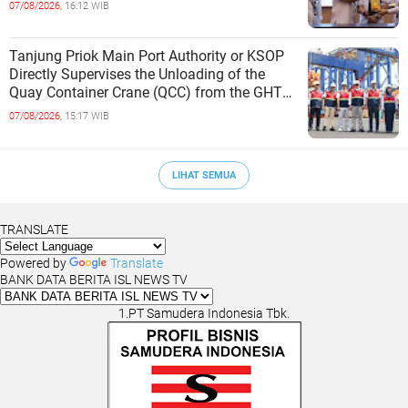
07/08/2026,
16:12 WIB
Tanjung Priok Main Port Authority or KSOP
Directly Supervises the Unloading of the
Quay Container Crane (QCC) from the GHT
Marimas Ship at the North J
07/08/2026,
15:17 WIB
LIHAT SEMUA
TRANSLATE
Powered by
Translate
BANK DATA BERITA ISL NEWS TV
1.PT Samudera Indonesia Tbk.