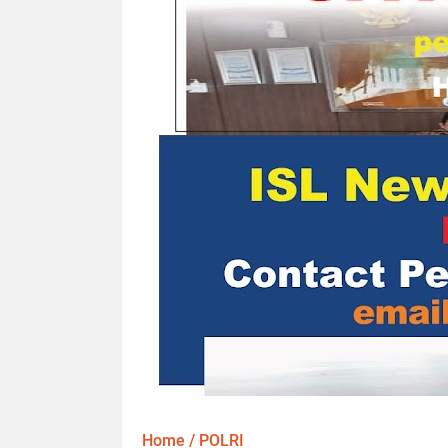
Home
/
POLRI