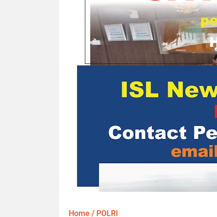
Home
/
POLRI