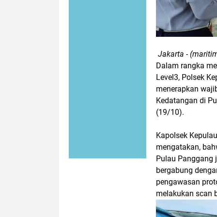
Jakarta - (maritim
Dalam rangka me
Level3, Polsek K
menerapkan wajib
Kedatangan di Pu
(19/10).
Kapolsek Kepulau
mengatakan, bahw
Pulau Panggang j
bergabung denga
pengawasan proto
melakukan scan ba