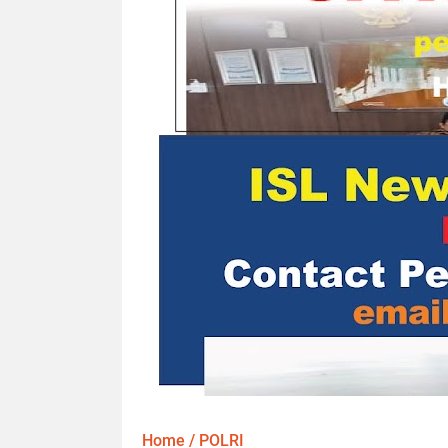
Home
/
POLRI