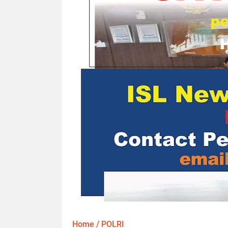
Home
/
POLRI