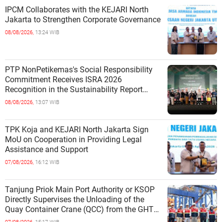
IPCM Collaborates with the KEJARI North
Jakarta to Strengthen Corporate Governance
08/08/2026,
13:24 WIB
PTP NonPetikemas's Social Responsibility
Commitment Receives ISRA 2026
Recognition in the Sustainability Report
Category
08/08/2026,
13:07 WIB
TPK Koja and KEJARI North Jakarta Sign
MoU on Cooperation in Providing Legal
Assistance and Support
07/08/2026,
16:12 WIB
Tanjung Priok Main Port Authority or KSOP
Directly Supervises the Unloading of the
Quay Container Crane (QCC) from the GHT
Marimas Ship at the North J