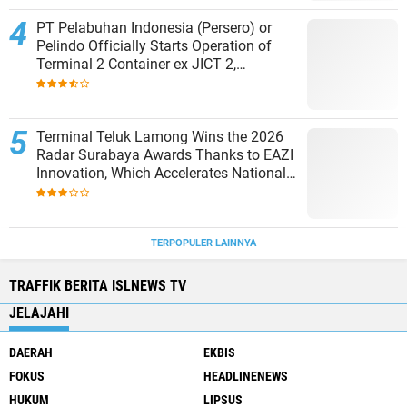
PT Pelabuhan Indonesia (Persero) or
Pelindo Officially Starts Operation of
Terminal 2 Container ex JICT 2,
Strengthening Productivity of Tanjung
Priok Port
Terminal Teluk Lamong Wins the 2026
Radar Surabaya Awards Thanks to EAZI
Innovation, Which Accelerates National
Logistics Services
TERPOPULER LAINNYA
TRAFFIK BERITA ISLNEWS TV
JELAJAHI
DAERAH
EKBIS
FOKUS
HEADLINENEWS
HUKUM
LIPSUS