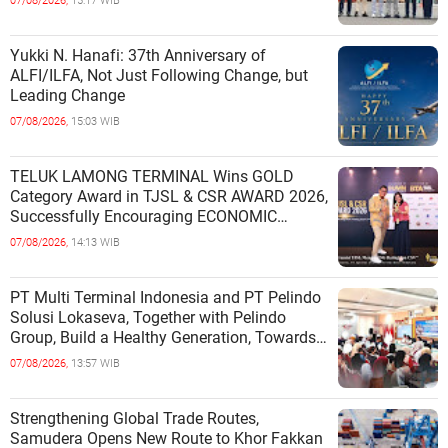
07/08/2026,
15:17 WIB
Yukki N. Hanafi: 37th Anniversary of
ALFI/ILFA, Not Just Following Change, but
Leading Change
07/08/2026,
15:03 WIB
TELUK LAMONG TERMINAL Wins GOLD
Category Award in TJSL & CSR AWARD 2026,
Successfully Encouraging ECONOMIC
INDEPENDENCE OF COASTAL
07/08/2026,
14:13 WIB
COMMUNITIES
PT Multi Terminal Indonesia and PT Pelindo
Solusi Lokaseva, Together with Pelindo
Group, Build a Healthy Generation, Towards
a Golden Indonesia
07/08/2026,
13:57 WIB
Strengthening Global Trade Routes,
Samudera Opens New Route to Khor Fakkan