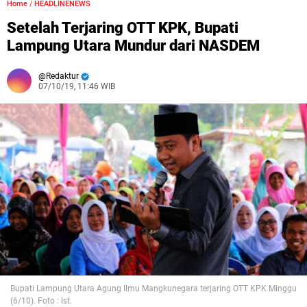
Home
/
HEADLINENEWS
Setelah Terjaring OTT KPK, Bupati
Lampung Utara Mundur dari NASDEM
Redaktur
07/10/19, 11:46 WIB
Bupati Lampung Utara Agung Ilmu Mangkunegara terjaring OTT KPK Minggu
(6/10). Foto : Ist.