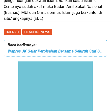
pengembangan dakwah islam. Bahkan kalau Islamic
Centernya sudah aktif maka Badan Amil Zakat Nasional
(Baznas), MUI dan Ormas-ormas Islam juga berkantor di
situ," ungkapnya.(EDL)
DAERAH
HEADLINENEWS
Baca berikutnya:
Wapres JK Gelar Perpisahan Bersama Seluruh Staf Setwapres