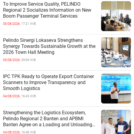
To Improve Service Quality, PELINDO
Regional 2 Socializes Information on New
Boom Passenger Terminal Services
05/08/2026,
17:21 WIB
Pelindo Sinergi Lokaseva Strengthens
Synergy Towards Sustainable Growth at the
2026 Town Hall Meeting
05/08/2026,
09:09 WIB
IPC TPK Ready to Operate Export Container
Scanners to Improve Transparency and
Smooth Logistics
04/08/2026,
16:45 WIB
Strengthening the Logistics Ecosystem,
Pelindo Regional 2 Banten and APBMI
Banten Agree on a Loading and Unloading
Cooperation at Ciwandan Port
04/08/2026,
16:48 WIB