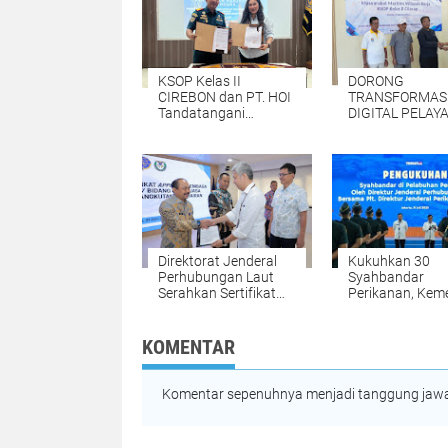
KSOP Kelas II
DORONG
CIREBON dan PT. HOI
TRANSFORMAS
Tandatangani
DIGITAL PELAY
KERJASAMA
KSOP KELAS II
PENGGUNAAN
CILACAP SERA
Wilayah PERAIRAN
E-PAS KECIL K
TUKS
MASYARAKAT
MARITIM
Direktorat Jenderal
Kukuhkan 30
Perhubungan Laut
Syahbandar
Serahkan Sertifikat
Perikanan, Ke
Approval untuk
dan KKP Perkua
Lembaga Diklat Non-
Sinergi Kesela
STCW Bidang Usaha
Pelayaran
KOMENTAR
Jasa Terkait
Angkutan di Perairan
Komentar sepenuhnya menjadi tanggung jawab