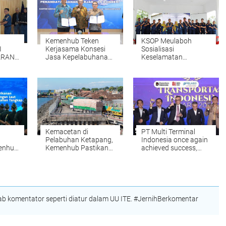
Kemenhub Teken
KSOP Meulaboh
I
Kerjasama Konsesi
Sosialisasi
ARAN,
Jasa Kepelabuhanan
Keselamatan
Pada Terminal
Pelayaran dan Gerai
HKAN
Pelabuhan Talenta
E-Pas Kecil untuk
EPADA
Bumi di Pelabuhan
Nelayan Nagan Raya
Banjarmasin
Kemacetan di
PT Multi Terminal
Pelabuhan Ketapang,
Indonesia once again
menhub
Kemenhub Pastikan
achieved success,
t
Prioritas Keselamatan
receiving the
matan
Pelayaran Yang
"Excellence in
Utama
Integrated Port
Logistics Services"
award
 komentator seperti diatur dalam UU ITE. #JernihBerkomentar