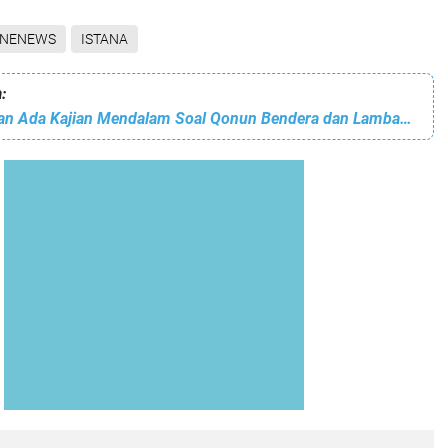
INENEWS
ISTANA
:
Wapres Harapkan Ada Kajian Mendalam Soal Qonun Bendera dan Lambang Aceh