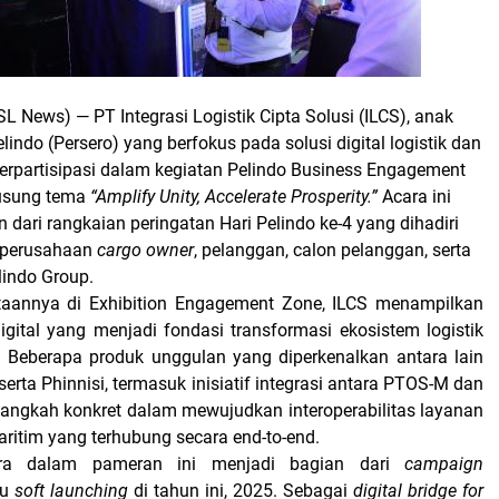
ISL News)
— PT Integrasi Logistik Cipta Solusi (ILCS), anak
indo (Persero) yang berfokus pada solusi digital logistik dan
erpartisipasi dalam kegiatan Pelindo Business Engagement
usung tema
“Amplify Unity, Accelerate Prosperity.”
Acara ini
dari rangkaian peringatan Hari Pelindo ke-4 yang dihadiri
0 perusahaan
cargo owner
, pelanggan, calon pelanggan, serta
lindo Group.
rtaannya di Exhibition Engagement Zone, ILCS menampilkan
igital yang menjadi fondasi transformasi ekosistem logistik
. Beberapa produk unggulan yang diperkenalkan antara lain
erta Phinnisi, termasuk inisiatif integrasi antara PTOS-M dan
 langkah konkret dalam mewujudkan interoperabilitas layanan
ritim yang terhubung secara end-to-end.
ara dalam pameran ini menjadi bagian dari
campaign
ju
soft launching
di tahun ini, 2025. Sebagai
digital bridge for