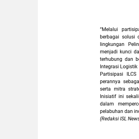
“Melalui partis
berbagai solusi 
lingkungan Peli
menjadi kunci d
terhubung dan be
Integrasi Logistik
Partisipasi ILC
perannya sebagai
serta mitra stra
Inisiatif ini se
dalam memperce
pelabuhan dan ind
(Redaksi ISL New