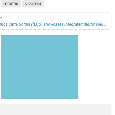
LOGISTIK
NASIONAL
:
Integrated Logistics Cipta Solusi (ILCS) showcases integrated digital solutions at the Pelindo Business Engagement 2025 exhibition