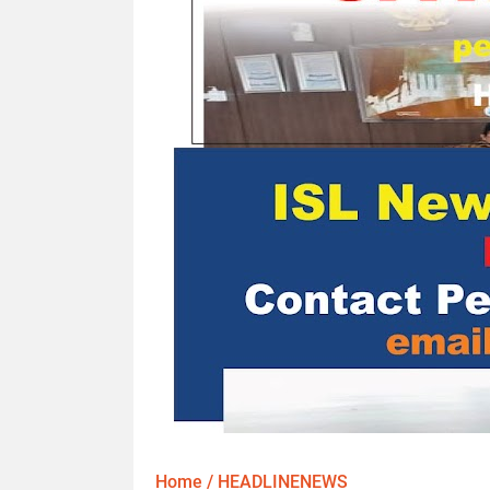
Home
/
HEADLINENEWS