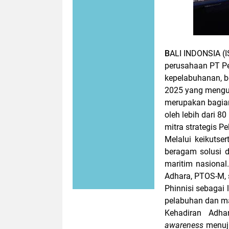
B
ALI INDONSIA (
perusahaan PT Pel
kepelabuhanan, b
2025 yang meng
merupakan bagian 
oleh lebih dari 8
mitra strategis Pe
Melalui keikutse
beragam solusi d
maritim nasional
Adhara, PTOS-M, s
Phinnisi sebagai
pelabuhan dan ma
Kehadiran Adh
awareness
menu