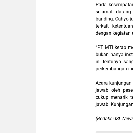
Pada kesempatan
selamat datang
banding, Cahyo 
terkait ketentu
dengan kegiatan 
“PT MTI kerap me
bukan hanya inst
ini tentunya san
perkembangan indu
Acara kunjungan 
jawab oleh pese
cukup menarik te
jawab. Kunjungan 
(Redaksi ISL New