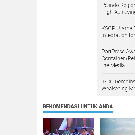
Pelindo Regio
High-Achievin
KSOP Utama Ta
Integration f
PortPress Awa
Container (Pe
the Media
IPCC Remains
Weakening Mar
REKOMENDASI UNTUK ANDA