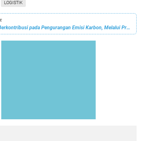
LOGISTIK
:
TPS Surabaya Berkontribusi pada Pengurangan Emisi Karbon, Melalui Program "High Plantation, Zero Emission"