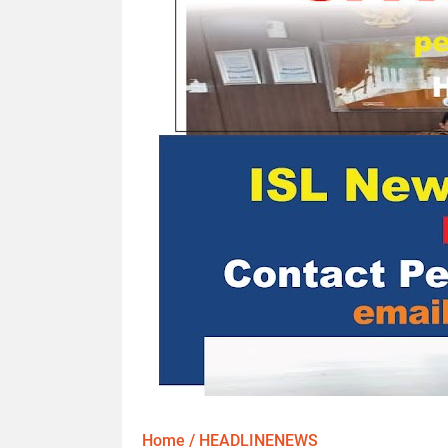
Home
/
HEADLINENEWS