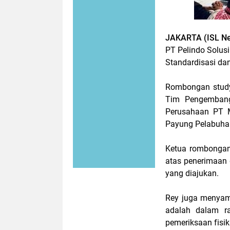
JAKARTA (ISL N
PT Pelindo Solusi
Standardisasi dan
Rombongan study 
Tim Pengembanga
Perusahaan PT M
Payung Pelabuhan
Ketua rombongan
atas penerimaan
yang diajukan.
Rey juga menyam
adalah dalam r
pemeriksaan fisik