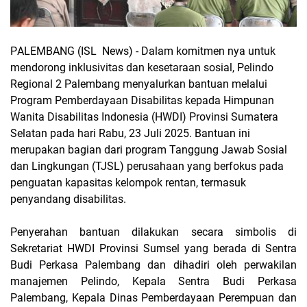
P
ALEMBANG (ISL
News) -
Dalam komitmen
nya
untuk
mendorong
inklusivitas dan kesetaraan
sosial,
Pelindo
Regional 2 Palembang
menyalurkan
bantuan
melalui
Program Pemberdayaan
D
isabilitas
kepada
Himpunan
Wanita Disabilitas Indonesia (HWDI) Provinsi Sumatera
Selatan pada hari Rabu, 23 Juli 2025. Bantuan ini
merupakan
bagian
dari program Tanggung Jawab Sosial
dan Lingkungan (TJSL) perusahaan yang berfokus pada
penguatan
kapasitas
kelompok
rentan, termasuk
penyandang
disabilitas.
Penyerahan
bantuan
dilakukan
secara
simbolis di
Sekretariat HWDI Provinsi
Sumsel yang berada di Sentra
Budi Perkasa Palembang dan dihadiri oleh perwakilan
manajemen
Pelindo,
Kepala Sentra Budi Perkasa
Palembang, Kepala Dinas Pemberdayaan Perempuan dan