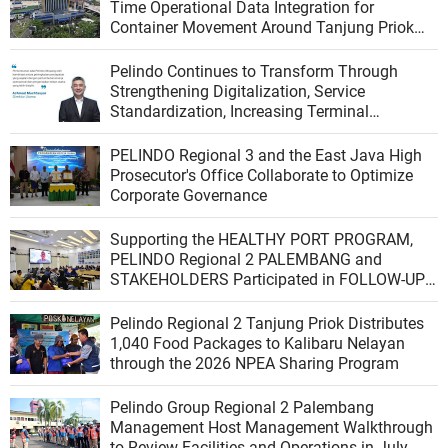
Time Operational Data Integration for
Container Movement Around Tanjung Priok
Port
Pelindo Continues to Transform Through
Strengthening Digitalization, Service
Standardization, Increasing Terminal
Productivity, and Integrating the Logistics
Ecosystem
PELINDO Regional 3 and the East Java High
Prosecutor's Office Collaborate to Optimize
Corporate Governance
Supporting the HEALTHY PORT PROGRAM,
PELINDO Regional 2 PALEMBANG and
STAKEHOLDERS Participated in FOLLOW-UP
VERIFICATION from the PBUS VERIFICATION
TEAM of the Indonesian Ministry of Health
Pelindo Regional 2 Tanjung Priok Distributes
1,040 Food Packages to Kalibaru Nelayan
through the 2026 NPEA Sharing Program
Pelindo Group Regional 2 Palembang
Management Host Management Walkthrough
to Review Facilities and Operations in July