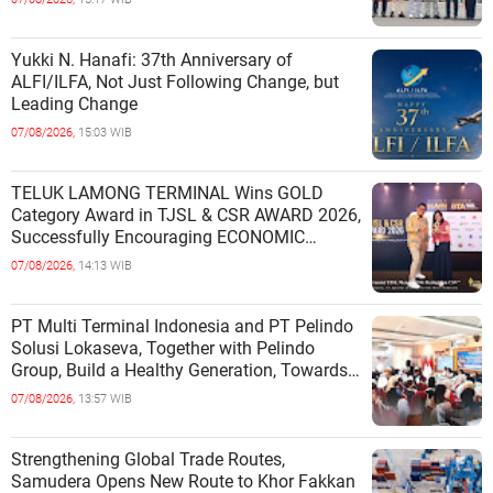
Yukki N. Hanafi: 37th Anniversary of
ALFI/ILFA, Not Just Following Change, but
Leading Change
07/08/2026,
15:03 WIB
TELUK LAMONG TERMINAL Wins GOLD
Category Award in TJSL & CSR AWARD 2026,
Successfully Encouraging ECONOMIC
INDEPENDENCE OF COASTAL
07/08/2026,
14:13 WIB
COMMUNITIES
PT Multi Terminal Indonesia and PT Pelindo
Solusi Lokaseva, Together with Pelindo
Group, Build a Healthy Generation, Towards
a Golden Indonesia
07/08/2026,
13:57 WIB
Strengthening Global Trade Routes,
Samudera Opens New Route to Khor Fakkan