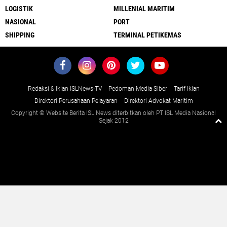
LOGISTIK
MILLENIAL MARITIM
NASIONAL
PORT
SHIPPING
TERMINAL PETIKEMAS
Redaksi & Iklan ISLNews-TV
Pedoman Media Siber
Tarif Iklan
Direktori Perusahaan Pelayaran
Direktori Advokat Maritim
Copyright © Website Berita ISL News diterbitkan oleh PT ISL Media Nasional
Sejak 2012