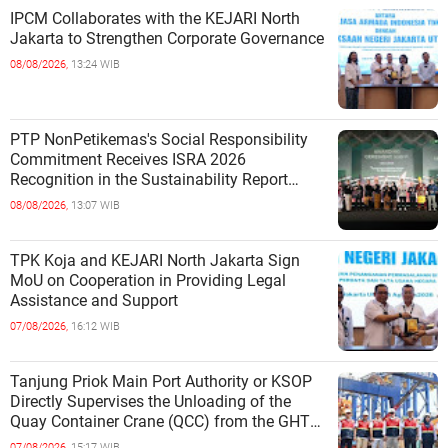
IPCM Collaborates with the KEJARI North
Jakarta to Strengthen Corporate Governance
08/08/2026,
13:24 WIB
PTP NonPetikemas's Social Responsibility
Commitment Receives ISRA 2026
Recognition in the Sustainability Report
Category
08/08/2026,
13:07 WIB
TPK Koja and KEJARI North Jakarta Sign
MoU on Cooperation in Providing Legal
Assistance and Support
07/08/2026,
16:12 WIB
Tanjung Priok Main Port Authority or KSOP
Directly Supervises the Unloading of the
Quay Container Crane (QCC) from the GHT
Marimas Ship at the North J
07/08/2026,
15:17 WIB