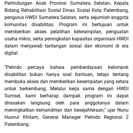
Perlindungan Anak Provinsi Sumatera Selatan, Kepala
Bidang
Rehabilitasi Sosial Dinas Sosial Kota Palembang,
pengurus HWDI Sumatera Selatan, serta
sejumlah
anggota
komunitas
disabilitas. Program ini
bertujuan
untuk
memberikan
akses
pelatihan
keterampilan, penguatan
usaha
mikro, serta
peningkatan
kapasitas
organisasi HWDI
dalam
menjawab
tantangan
sosial dan ekonomi
di era
digital.
"Pelindo percaya
bahwa
pemberdayaan
kelompok
disabilitas
bukan
hanya
soal
bantuan, tetapi
tentang
membuka
akses dan memberikan
kesempatan yang setara
untuk
berkembang. Melalui
kerja
sama
dengan HWDI
Sumsel, kami berharap
dampak program ini
dapat
dirasakan
langsung oleh para anggotanya
dalam
meningkatkan
kemandirian dan kesejahteraan," ujar
Nunu
Husnul Khitam, General Manager Pelindo Regional 2
Palembang.