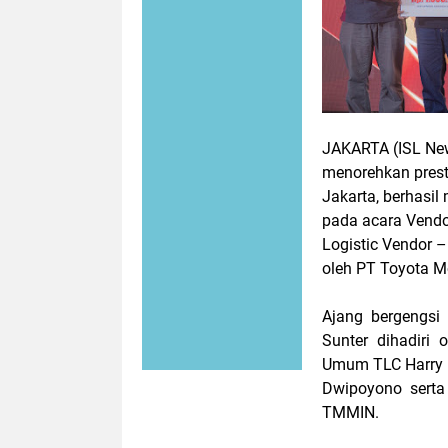
JAKARTA (ISL Ne
menorehkan presta
Jakarta, berhasi
pada acara Vendo
Logistic Vendor 
oleh PT Toyota M
Ajang bergengsi
Sunter dihadiri
Umum TLC Harry S
Dwipoyono serta
TMMIN.