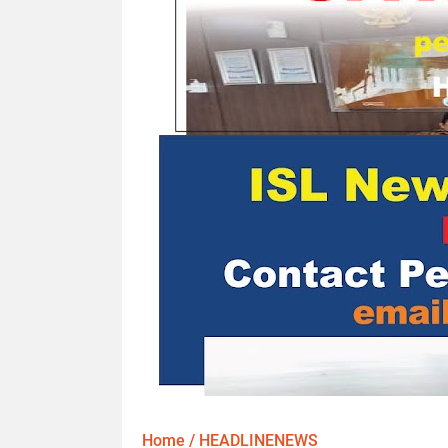
Home
/
HEADLINENEWS