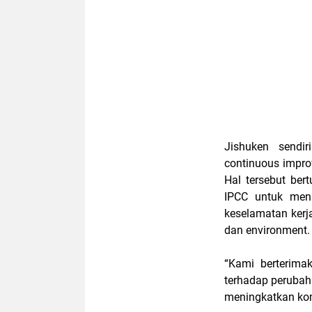
Jishuken sendi
continuous improv
Hal tersebut be
IPCC untuk menin
keselamatan kerja 
dan environment.
“Kami berterimak
terhadap perubaha
meningkatkan kom