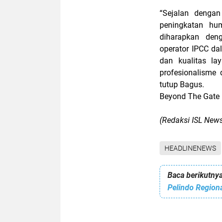
“Sejalan dengan
peningkatan hum
diharapkan den
operator IPCC d
dan kualitas l
profesionalisme 
tutup Bagus.
Beyond The Gate
(Redaksi ISL New
HEADLINENEWS
Baca berikutnya