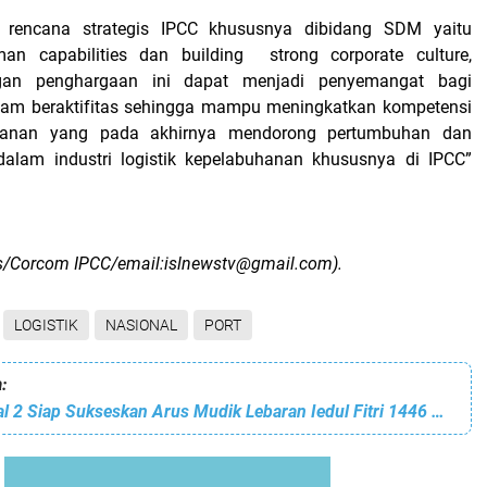
 rencana strategis IPCC khususnya dibidang SDM yaitu
an capabilities dan building
strong corporate culture,
gan penghargaan ini dapat menjadi penyemangat bagi
alam beraktifitas sehingga mampu meningkatkan kompetensi
ayanan yang pada akhirnya mendorong pertumbuhan dan
dalam industri logistik kepelabuhanan khususnya di IPCC”
s/Corcom IPCC/email:islnewstv@gmail.com).
LOGISTIK
NASIONAL
PORT
:
Pelindo Regional 2 Siap Sukseskan Arus Mudik Lebaran Iedul Fitri 1446 Hijriah/2025, dengan meningkatkan Koordinasi pada 6 Terminal Penumpang