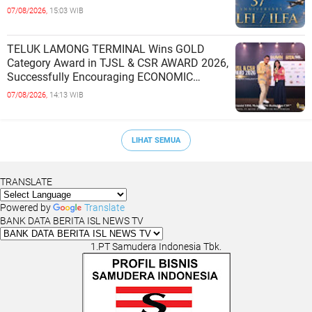
07/08/2026,
15:03 WIB
TELUK LAMONG TERMINAL Wins GOLD
Category Award in TJSL & CSR AWARD 2026,
Successfully Encouraging ECONOMIC
INDEPENDENCE OF COASTAL
07/08/2026,
14:13 WIB
COMMUNITIES
LIHAT SEMUA
TRANSLATE
Powered by
Translate
BANK DATA BERITA ISL NEWS TV
1.PT Samudera Indonesia Tbk.