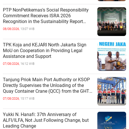
PTP NonPetikemas's Social Responsibility
Commitment Receives ISRA 2026
Recognition in the Sustainability Report
Category
08/08/2026,
13:07 WIB
TPK Koja and KEJARI North Jakarta Sign
MoU on Cooperation in Providing Legal
Assistance and Support
07/08/2026,
16:12 WIB
Tanjung Priok Main Port Authority or KSOP
Directly Supervises the Unloading of the
Quay Container Crane (QCC) from the GHT
Marimas Ship at the North J
07/08/2026,
15:17 WIB
Yukki N. Hanafi: 37th Anniversary of
ALFI/ILFA, Not Just Following Change, but
Leading Change