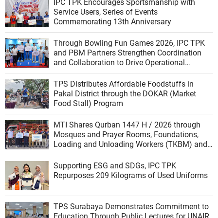
IPC TPK Encourages Sportsmanship with
Service Users, Series of Events
Commemorating 13th Anniversary
Through Bowling Fun Games 2026, IPC TPK
and PBM Partners Strengthen Coordination
and Collaboration to Drive Operational
Excellence
TPS Distributes Affordable Foodstuffs in
Pakal District through the DOKAR (Market
Food Stall) Program
MTI Shares Qurban 1447 H / 2026 through
Mosques and Prayer Rooms, Foundations,
Loading and Unloading Workers (TKBM) and
work partners
Supporting ESG and SDGs, IPC TPK
Repurposes 209 Kilograms of Used Uniforms
TPS Surabaya Demonstrates Commitment to
Education Through Public Lectures for UNAIR