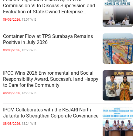
Commission VI to Discuss Supervision and
Evaluation of State-Owned Enterprise
Performance
09/08/2026,
13:07 WIB
Container Flow at TPS Surabaya Remains
Positive in July 2026
08/08/2026,
13:53 WIB
IPCC Wins 2026 Environmental and Social
Responsibility Award, Successful and Happy
to Care for the Community
08/08/2026,
13:29 WIB
IPCM Collaborates with the KEJARI North
Jakarta to Strengthen Corporate Governance
08/08/2026,
13:24 WIB