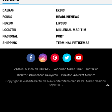
DAERAH
EKBIS
FOKUS
HEADLINENEWS
HUKUM
LIPSUS
LOGISTIK
MILLENIAL MARITIM
NASIONAL
PORT
SHIPPING
TERMINAL PETIKEMAS
Redaksi & Iklan ISLNews-TV
Pedoman Media Siber
Tarif Iklan
Direktori Perusahaan Pelayaran
Direktori Advokat Maritim
Copyright © Website Berita ISL News diterbitkan oleh PT ISL Media Nasional
Sejak 2012