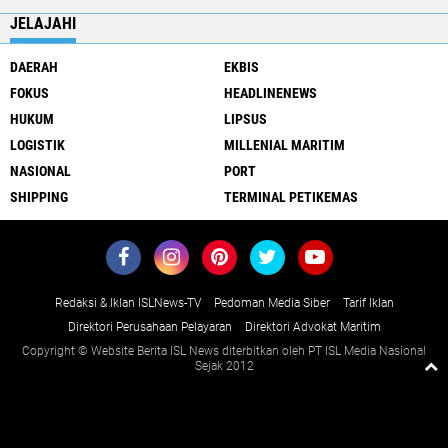
JELAJAHI
DAERAH
EKBIS
FOKUS
HEADLINENEWS
HUKUM
LIPSUS
LOGISTIK
MILLENIAL MARITIM
NASIONAL
PORT
SHIPPING
TERMINAL PETIKEMAS
Redaksi & Iklan ISLNews-TV
Pedoman Media Siber
Tarif Iklan
Direktori Perusahaan Pelayaran
Direktori Advokat Maritim
Copyright © Website Berita ISL News diterbitkan oleh PT ISL Media Nasional
Sejak 2012