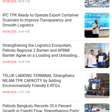
05/08/2026,
09:09 WIB
IPC TPK Ready to Operate Export Container
Scanners to Improve Transparency and
Smooth Logistics
04/08/2026,
16:45 WIB
Strengthening the Logistics Ecosystem,
Pelindo Regional 2 Banten and APBMI
Banten Agree on a Loading and Unloading
Cooperation at Ciwandan Port
04/08/2026,
16:48 WIB
TELUK LAMONG TERMINAL Strengthens
NILAM TPK CAPACITY by Adding
Environmentally Friendly E-RTGs
04/08/2026,
13:57 WIB
Pelindo Bengkulu Records 35.6 Percent
Growth in Freight Flow, Strengthening Ports'